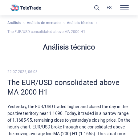
ES
Análisis
Análisis de mercado
Análisis técnico
The EUR/USD consolidated above MA 2000 H1
Análisis técnico
22.07.2025, 06:03
The EUR/USD consolidated above
MA 2000 H1
Yesterday, the EUR/USD traded higher and closed the day in the
positive territory near 1.1690. Today, it traded in a narrow range
of 1.1685-95, remaining close to yesterday's closing price. On the
hourly chart, EUR/USD broke through and consolidated above
the moving average line MA (200) H1 (1.1655). The situation is