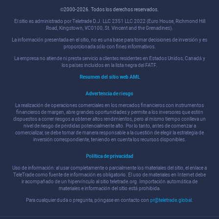
©2000-2026. Todos los derechos reservados.
El sitio es administrado por Teletrade D.J. LLC 2351 LLC 2022 (Euro House, Richmond Hill
Road, Kingstown, VC0100, St. Vincent and the Grenadines).
La información presentada en el sitio, no es una base para tomar decisiones de inversión y es
proporcionada sólo con fines informativos.
La empresa no atiende ni presta servicio a clientes residentes en Estados Unidos, Canadá y
los países incluidos en la lista negra del FATF.
Resumen del sitio web AML
Advertencia de riesgo
La realización de operaciones comerciales en los mercados financieros con instrumentos
financieros de margen, abre grandes oportunidades y permite a los inversores que estén
dispuestos a correr riesgos a obtener altos rendimientos, pero al mismo tiempo conlleva un
nivel de riesgo de pérdidas potencialmente alto. Por lo tanto, antes de comenzar a
comercializar, se debe tomar de manera responsable a la cuestión de elegir la estrategia de
inversión correspondiente, teniendo en cuenta los recursos disponibles.
Política de privacidad
Uso de información: al usar completamente o parcialmente los materiales del sitio, el enlace a
TeleTrade como fuente de información es obligatorio. El uso de materiales en Internet debe
ir acompañado de un hipervínculo al sitio teletrade.org. Importación automática de
materiales e información del sitio está prohibida.
Para cualquier duda o pregunta, póngase en contacto con
pr@teletrade.global
.