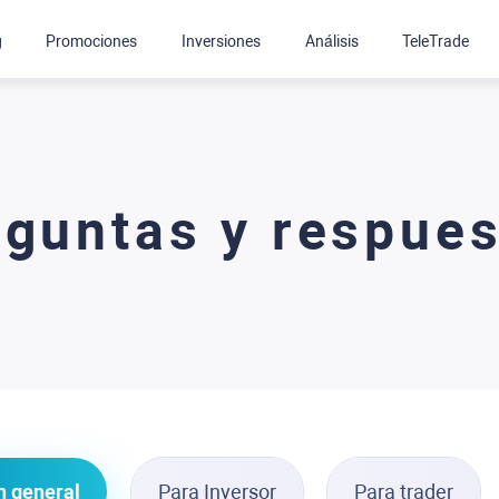
g
Promociones
Inversiones
Análisis
TeleTrade
guntas y respue
n general
Para Inversor
Para trader