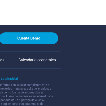
Cuenta Demo
jas
Calendario económico
a de privacidad
 información: al usar completamente o
mente los materiales del sitio, el enlace a
ade como fuente de información es
orio. El uso de materiales en Internet debe
pañado de un hipervínculo al sitio
de.org. Importación automática de