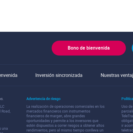
Bono de bienvenida
envenida
Inversión sincronizada
Nuestras venta
os.
Advertencia de riesgo
Polític
LLC
La realización de operaciones comerciales en los
Uso de
l Road,
mercados financieros con instrumentos
parcial
financieros de margen, abre grandes
TeleTr
oportunidades y permite a los inversores que
obligat
estén dispuestos a correr riesgos a obtener altos
ir acom
es una
rendimientos, pero al mismo tiempo conlleva un
teletra