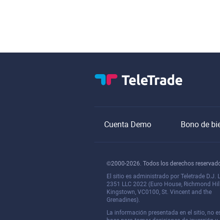
Cuenta Demo
Bono de bi
©2000-2026. Todos los derechos reservad
El sitio es administrado por Teletrade D.J. 
2351 LLC 2022 (Euro House, Richmond Hil
Kingstown, VC0100, St. Vincent and the
Grenadines).
La información presentada en el sitio, no 