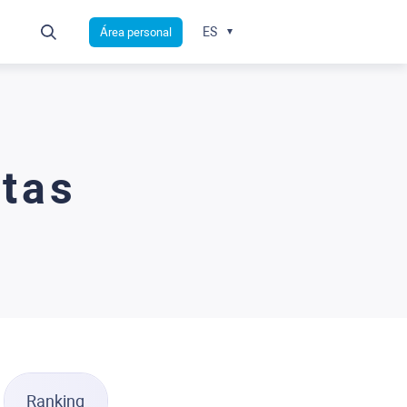
ES
Área personal
stas
Ranking