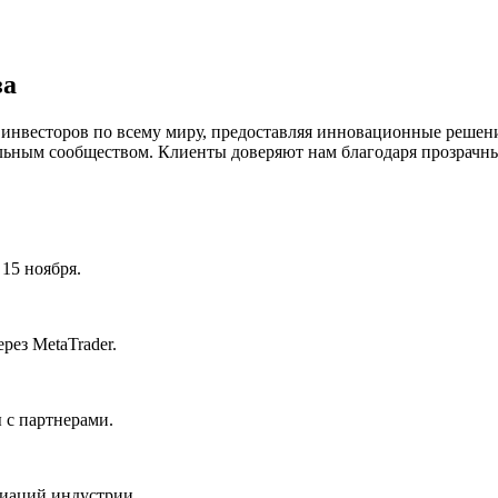
за
 инвесторов по всему миру, предоставляя инновационные решен
льным сообществом. Клиенты доверяют нам благодаря прозрачн
 15 ноября.
рез MetaTrader.
 с партнерами.
циаций индустрии.