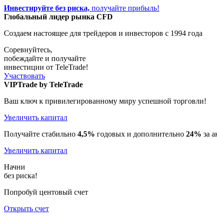
Инвестируйте без риска,
получайте прибыль!
Глобальный лидер рынка CFD
Создаем настоящее
для трейдеров и инвесторов
с 1994 года
Соревнуйтесь,
побеждайте и получайте
инвестиции от TeleTrade!
Участвовать
VIPTrade by TeleTrade
Ваш ключ к привилегированному миру успешной торговли!
Увеличить капитал
Получайте стабильно
4,5%
годовых и дополнительно
24%
за а
Увеличить капитал
Начни
без риска!
Попробуй
центовый счет
Открыть счет