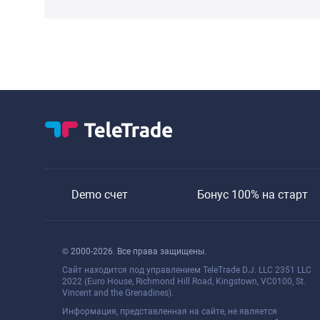
Demo счет
Бонус 100% на старт
© 2000-2026. Все права защищены.
Сайт находится под управлением TeleTrade D.J. LLC 2351 LLC
2022 (Euro House, Richmond Hill Road, Kingstown, VC0100, St.
Vincent and the Grenadines).
Информация, представленная на сайте, не является