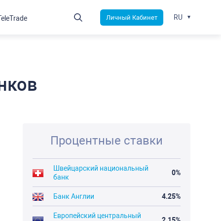
RU
Личный Кабинет
TeleTrade
нков
Процентные ставки
Швейцарский национальный
0%
банк
Банк Англии
4.25%
Европейский центральный
2.15%