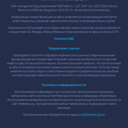
Сайт находится под управлением TeleTrade D.J. LLC 2351 LLC 2022 (Euro House,
Richmond Hill Road, Kingstown, VC0100, St. Vincent and the Grenadines).
Информация, представленная на сайте, не является основанием для принятия
инвестиционных решений и дана исключительно в ознакомительных целях.
Компания не обслуживает и не предоставляет сервис клиентам, которые являются
резидентами US, Канады, Ирана, Йемена и стран внесенных в черный список FATF.
Политика AML
Уведомление о рисках
Проведение торговых операций на финансовых рынках с маржинальными
финансовыми инструментами открывает широкие возможности и позволяет
инвесторам, готовым пойти на риск, получать высокую прибыль. Но при этом несет
в себе потенциально высокий уровень риска получения убытков. Поэтому перед
началом торговли следует ответственно подойти к решению вопроса о выборе
соответствующей инвестиционной стратегии с учетом имеющихся ресурсов.
Политика конфиденциальности
Использование информации: при полном или частичном использовании
материалов сайта ссылка на TeleTrade как источник информации обязательна.
Использование материалов в интернете должно сопровождаться гиперссылкой на
сайт teletrade.org. Автоматический импорт материалов и информации с сайта
запрещен.
По всем вопросам обращайтесь по адресу
pr@teletrade.global
.