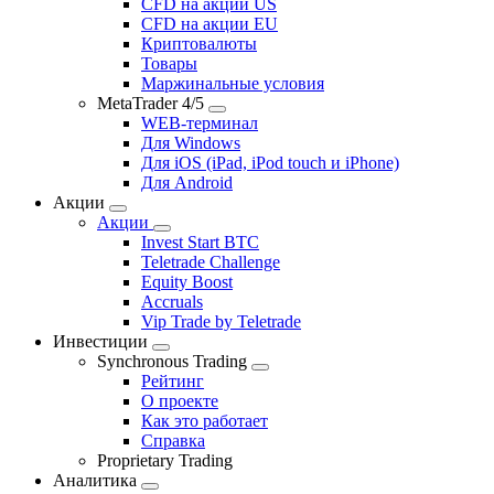
CFD на акции US
CFD на акции EU
Криптовалюты
Товары
Маржинальные условия
MetaTrader 4/5
WEB-терминал
Для Windows
Для iOS (iPad, iPod touch и iPhone)
Для Android
Акции
Акции
Invest Start BTC
Teletrade Challenge
Equity Boost
Accruals
Vip Trade by Teletrade
Инвестиции
Synchronous Trading
Рейтинг
О проекте
Как это работает
Справка
Proprietary Trading
Аналитика