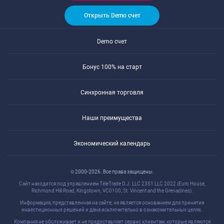
Открыть Demo счет
Demo счет
Бонус 100% на старт
Синхронная торговля
Наши преимущества
Экономический календарь
© 2000-2026. Все права защищены.
Сайт находится под управлением TeleTrade D.J. LLC 2351 LLC 2022 (Euro House,
Richmond Hill Road, Kingstown, VC0100, St. Vincent and the Grenadines).
Информация, представленная на сайте, не является основанием для принятия
инвестиционных решений и дана исключительно в ознакомительных целях.
Компания не обслуживает и не предоставляет сервис клиентам, которые являются