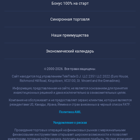
Бонус 100% на старт
Синхронная торговля
Наши преимущества
Экономический календарь
© 2000-2026. Все права защищены.
Сайт находится под управлением TeleTrade D.J. LLC 2351 LLC 2022 (Euro House,
Richmond Hill Road, Kingstown, VC0100, St. Vincent and the Grenadines).
Информация, представленная на сайте, не является основанием для принятия
инвестиционных решений и дана исключительно в ознакомительных целях.
Компания не обслуживает и не предоставляет сервис клиентам, которые являются
резидентами US, Канады, Ирана, Йемена и стран внесенных в черный список FATF.
Политика AML
Уведомление о рисках
Проведение торговых операций на финансовых рынках с маржинальными
финансовыми инструментами открывает широкие возможности и позволяет
инвесторам, готовым пойти на риск, получать высокую прибыль. Но при этом несет