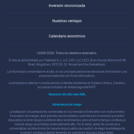
Inversión sincronizada
Nuestras ventajas
Calendario económico
©2000-2026. Todos los derechos reservados.
El sitio es administrado por Teletrade D.J. LLC 2351 LLC 2022 (Euro House, Richmond Hill
Road, Kingstown, VC0100, St. Vincent and the Grenadines).
La información presentada en el sitio, no es una base para tomar decisiones de inversión y es
proporcionada sólo con fines informativos.
La empresa no atiende ni presta servicio a clientes residentes en Estados Unidos, Canadá y
los países incluidos en la lista negra del FATF.
Resumen del sitio web AML
Advertencia de riesgo
La realización de operaciones comerciales en los mercados financieros con instrumentos
financieros de margen, abre grandes oportunidades y permite a los inversores que estén
dispuestos a correr riesgos a obtener altos rendimientos, pero al mismo tiempo conlleva un
nivel de riesgo de pérdidas potencialmente alto. Por lo tanto, antes de comenzar a
comercializar, se debe tomar de manera responsable a la cuestión de elegir la estrategia de
inversión correspondiente, teniendo en cuenta los recursos disponibles.