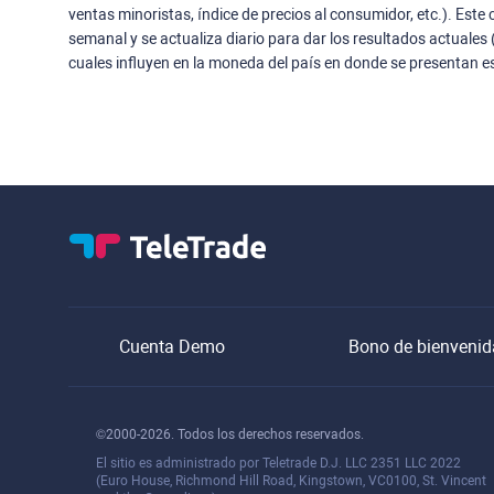
ventas minoristas, índice de precios al consumidor, etc.). Este
semanal y se actualiza diario para dar los resultados actuales (
cuales influyen en la moneda del país en donde se presentan e
Cuenta Demo
Bono de bienvenid
©2000-2026. Todos los derechos reservados.
El sitio es administrado por Teletrade D.J. LLC 2351 LLC 2022
(Euro House, Richmond Hill Road, Kingstown, VC0100, St. Vincent