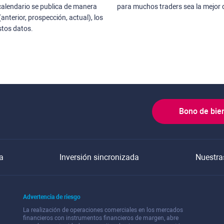
 calendario se publica de manera
para muchos traders sea la mejor d
anterior, prospección, actual), los
stos datos.
Bono de bie
a
Inversión sincronizada
Nuestra
Advertencia de riesgo
La realización de operaciones comerciales en los mercados
financieros con instrumentos financieros de margen, abre