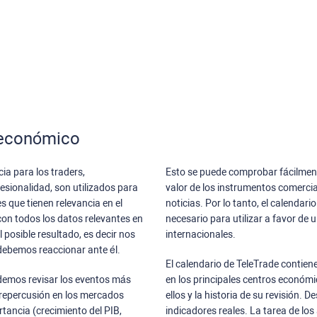
o económico
ia para los traders,
Esto se puede comprobar fácilment
esionalidad, son utilizados para
valor de los instrumentos comercia
s que tienen relevancia en el
noticias. Por lo tanto, el calenda
on todos los datos relevantes en
necesario para utilizar a favor de 
posible resultado, es decir nos
internacionales.
ebemos reaccionar ante él.
El calendario de TeleTrade contien
odemos revisar los eventos más
en los principales centros económi
 repercusión en los mercados
ellos y la historia de su revisión. D
rtancia (crecimiento del PIB,
indicadores reales. La tarea de los