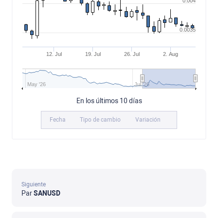
0.004
0.0035
12. Jul
19. Jul
26. Jul
2. Aug
May '26
Jul '26
En los últimos 10 días
Fecha
Tipo de cambio
Variación
Siguiente
Par
SANUSD