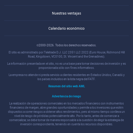
Nuestras ventajas
Calendario económico
©2000-2026. Todos los derechos reservados.
El sitio es administrado por Teletrade D.J. LLC 2351 LLC 2022 (Euro House, Richmond Hill
Road, Kingstown, VC0100, St. Vincent and the Grenadines).
La información presentada en el sitio, no es una base para tomar decisiones de inversión y es
proporcionada sólo con fines informativos.
La empresa no atiende ni presta servicio a clientes residentes en Estados Unidos, Canadá y
los países incluidos en la lista negra del FATF.
Resumen del sitio web AML
Advertencia de riesgo
La realización de operaciones comerciales en los mercados financieros con instrumentos
financieros de margen, abre grandes oportunidades y permite a los inversores que estén
dispuestos a correr riesgos a obtener altos rendimientos, pero al mismo tiempo conlleva un
nivel de riesgo de pérdidas potencialmente alto. Por lo tanto, antes de comenzar a
comercializar, se debe tomar de manera responsable a la cuestión de elegir la estrategia de
inversión correspondiente, teniendo en cuenta los recursos disponibles.