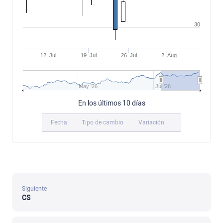
30
12. Jul
19. Jul
26. Jul
2. Aug
May '26
Jul '26
En los últimos 10 días
Fecha
Tipo de cambio
Variación
Siguiente
CS