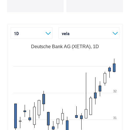
1D
vela
Deutsche Bank AG (XETRA), 1D
32
31