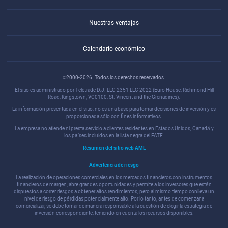
Nuestras ventajas
Calendario económico
©2000-2026. Todos los derechos reservados.
El sitio es administrado por Teletrade D.J. LLC 2351 LLC 2022 (Euro House, Richmond Hill
Road, Kingstown, VC0100, St. Vincent and the Grenadines).
La información presentada en el sitio, no es una base para tomar decisiones de inversión y es
proporcionada sólo con fines informativos.
La empresa no atiende ni presta servicio a clientes residentes en Estados Unidos, Canadá y
los países incluidos en la lista negra del FATF.
Resumen del sitio web AML
Advertencia de riesgo
La realización de operaciones comerciales en los mercados financieros con instrumentos
financieros de margen, abre grandes oportunidades y permite a los inversores que estén
dispuestos a correr riesgos a obtener altos rendimientos, pero al mismo tiempo conlleva un
nivel de riesgo de pérdidas potencialmente alto. Por lo tanto, antes de comenzar a
comercializar, se debe tomar de manera responsable a la cuestión de elegir la estrategia de
inversión correspondiente, teniendo en cuenta los recursos disponibles.