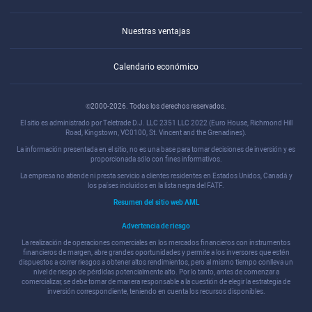
Nuestras ventajas
Calendario económico
©2000-2026. Todos los derechos reservados.
El sitio es administrado por Teletrade D.J. LLC 2351 LLC 2022 (Euro House, Richmond Hill
Road, Kingstown, VC0100, St. Vincent and the Grenadines).
La información presentada en el sitio, no es una base para tomar decisiones de inversión y es
proporcionada sólo con fines informativos.
La empresa no atiende ni presta servicio a clientes residentes en Estados Unidos, Canadá y
los países incluidos en la lista negra del FATF.
Resumen del sitio web AML
Advertencia de riesgo
La realización de operaciones comerciales en los mercados financieros con instrumentos
financieros de margen, abre grandes oportunidades y permite a los inversores que estén
dispuestos a correr riesgos a obtener altos rendimientos, pero al mismo tiempo conlleva un
nivel de riesgo de pérdidas potencialmente alto. Por lo tanto, antes de comenzar a
comercializar, se debe tomar de manera responsable a la cuestión de elegir la estrategia de
inversión correspondiente, teniendo en cuenta los recursos disponibles.