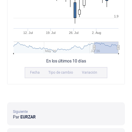
1.9
12. Jul
19. Jul
26. Jul
2. Aug
May '26
Jul '26
En los últimos 10 días
Fecha
Tipo de cambio
Variación
Siguiente
Par
EURZAR