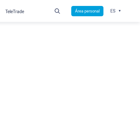
ES
Área personal
TeleTrade