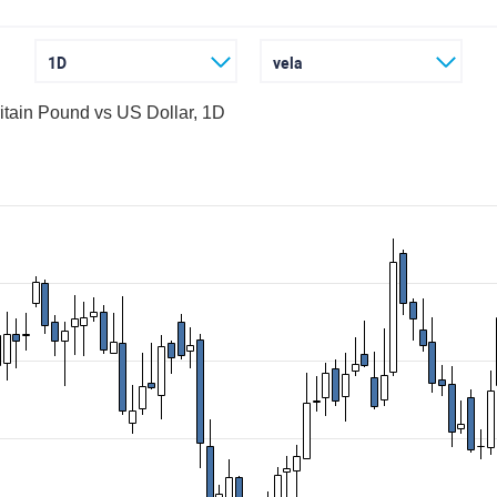
1D
vela
itain Pound vs US Dollar, 1D