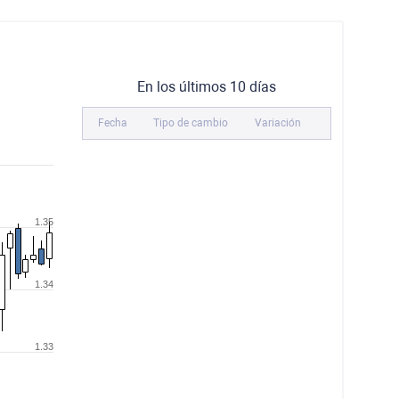
En los últimos 10 días
Fecha
Tipo de cambio
Variación
1.35
1.34
1.33