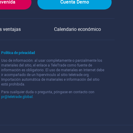
nvenida
Cuenta Demo
s ventajas
Calendario económico
Política de privacidad
Uso de información: al usar completamente o parcialmente los
materiales del sitio, el enlace a TeleTrade como fuente de
información es obligatorio. El uso de materiales en Internet debe
ir acompañado de un hipervínculo al sitio teletrade.org.
Importación automática de materiales e información del sitio
está prohibida.
Para cualquier duda o pregunta, póngase en contacto con
pr@teletrade.global
.