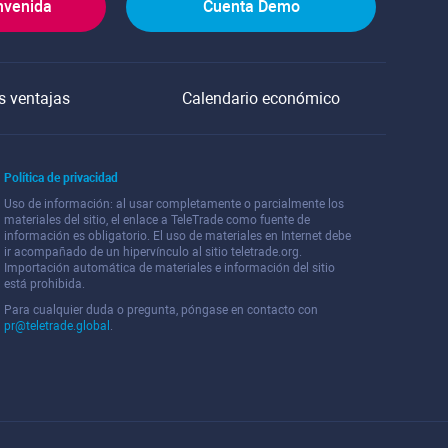
nvenida
Cuenta Demo
s ventajas
Calendario económico
Política de privacidad
Uso de información: al usar completamente o parcialmente los
materiales del sitio, el enlace a TeleTrade como fuente de
información es obligatorio. El uso de materiales en Internet debe
ir acompañado de un hipervínculo al sitio teletrade.org.
Importación automática de materiales e información del sitio
está prohibida.
Para cualquier duda o pregunta, póngase en contacto con
pr@teletrade.global
.