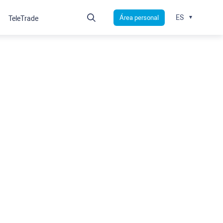
ES
Área personal
TeleTrade