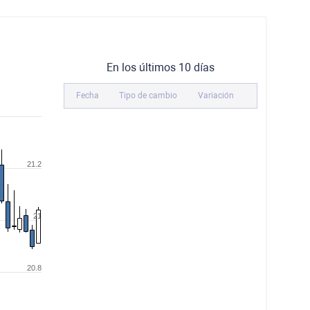
En los últimos 10 días
Fecha
Tipo de cambio
Variación
21.2
21
20.8