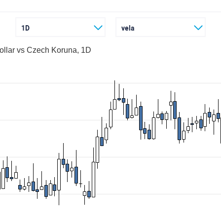
1D
vela
llar vs Czech Koruna, 1D