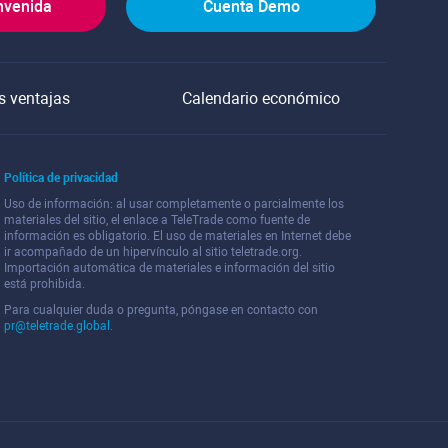
nvenida
Cuenta Demo
s ventajas
Calendario económico
Política de privacidad
Uso de información: al usar completamente o parcialmente los
materiales del sitio, el enlace a TeleTrade como fuente de
información es obligatorio. El uso de materiales en Internet debe
ir acompañado de un hipervínculo al sitio teletrade.org.
Importación automática de materiales e información del sitio
está prohibida.
Para cualquier duda o pregunta, póngase en contacto con
pr@teletrade.global
.