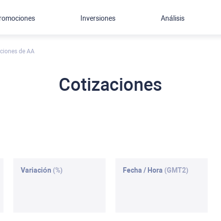
romociones
Inversiones
Análisis
aciones de AA
Cotizaciones
Variación
(%)
Fecha / Hora
(GMT2)