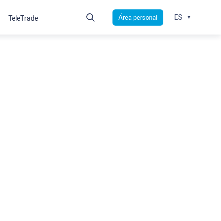
ES
Área personal
TeleTrade