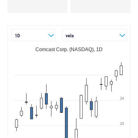
1D
vela
Comcast Corp. (NASDAQ), 1D
24
23