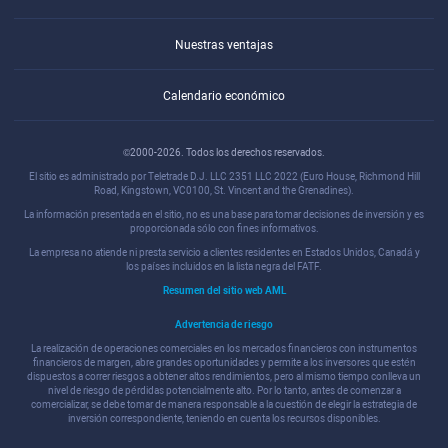
Nuestras ventajas
Calendario económico
©2000-2026. Todos los derechos reservados.
El sitio es administrado por Teletrade D.J. LLC 2351 LLC 2022 (Euro House, Richmond Hill
Road, Kingstown, VC0100, St. Vincent and the Grenadines).
La información presentada en el sitio, no es una base para tomar decisiones de inversión y es
proporcionada sólo con fines informativos.
La empresa no atiende ni presta servicio a clientes residentes en Estados Unidos, Canadá y
los países incluidos en la lista negra del FATF.
Resumen del sitio web AML
Advertencia de riesgo
La realización de operaciones comerciales en los mercados financieros con instrumentos
financieros de margen, abre grandes oportunidades y permite a los inversores que estén
dispuestos a correr riesgos a obtener altos rendimientos, pero al mismo tiempo conlleva un
nivel de riesgo de pérdidas potencialmente alto. Por lo tanto, antes de comenzar a
comercializar, se debe tomar de manera responsable a la cuestión de elegir la estrategia de
inversión correspondiente, teniendo en cuenta los recursos disponibles.