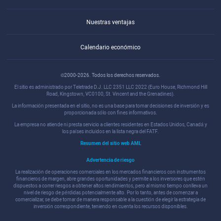
Nuestras ventajas
Calendario económico
©2000-2026. Todos los derechos reservados.
El sitio es administrado por Teletrade D.J. LLC 2351 LLC 2022 (Euro House, Richmond Hill
Road, Kingstown, VC0100, St. Vincent and the Grenadines).
La información presentada en el sitio, no es una base para tomar decisiones de inversión y es
proporcionada sólo con fines informativos.
La empresa no atiende ni presta servicio a clientes residentes en Estados Unidos, Canadá y
los países incluidos en la lista negra del FATF.
Resumen del sitio web AML
Advertencia de riesgo
La realización de operaciones comerciales en los mercados financieros con instrumentos
financieros de margen, abre grandes oportunidades y permite a los inversores que estén
dispuestos a correr riesgos a obtener altos rendimientos, pero al mismo tiempo conlleva un
nivel de riesgo de pérdidas potencialmente alto. Por lo tanto, antes de comenzar a
comercializar, se debe tomar de manera responsable a la cuestión de elegir la estrategia de
inversión correspondiente, teniendo en cuenta los recursos disponibles.