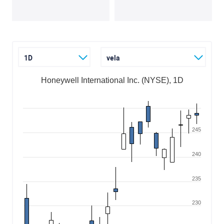
1D
vela
Honeywell International Inc. (NYSE), 1D
245
240
235
230