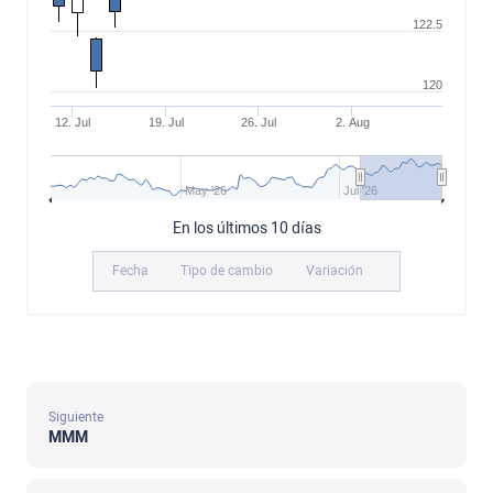
122.5
120
12. Jul
19. Jul
26. Jul
2. Aug
May '26
Jul '26
En los últimos 10 días
Fecha
Tipo de cambio
Variación
Siguiente
MMM