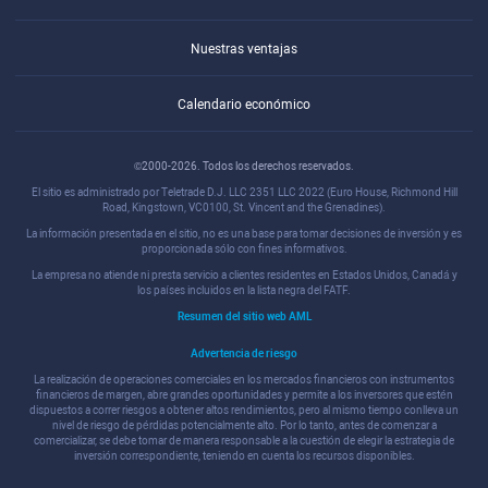
Nuestras ventajas
Calendario económico
©2000-2026. Todos los derechos reservados.
El sitio es administrado por Teletrade D.J. LLC 2351 LLC 2022 (Euro House, Richmond Hill
Road, Kingstown, VC0100, St. Vincent and the Grenadines).
La información presentada en el sitio, no es una base para tomar decisiones de inversión y es
proporcionada sólo con fines informativos.
La empresa no atiende ni presta servicio a clientes residentes en Estados Unidos, Canadá y
los países incluidos en la lista negra del FATF.
Resumen del sitio web AML
Advertencia de riesgo
La realización de operaciones comerciales en los mercados financieros con instrumentos
financieros de margen, abre grandes oportunidades y permite a los inversores que estén
dispuestos a correr riesgos a obtener altos rendimientos, pero al mismo tiempo conlleva un
nivel de riesgo de pérdidas potencialmente alto. Por lo tanto, antes de comenzar a
comercializar, se debe tomar de manera responsable a la cuestión de elegir la estrategia de
inversión correspondiente, teniendo en cuenta los recursos disponibles.