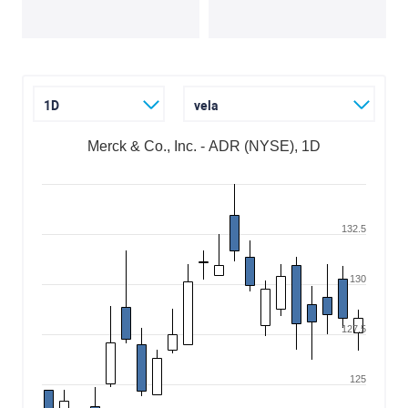
1D
vela
Merck & Co., Inc. - ADR (NYSE), 1D
132.5
130
127.5
125