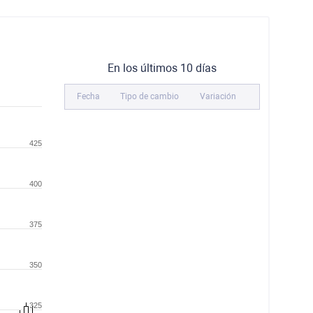
En los últimos 10 días
Fecha
Tipo de cambio
Variación
425
400
375
350
325