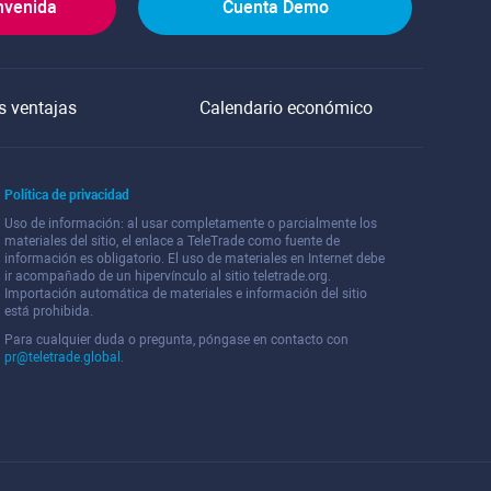
nvenida
Cuenta Demo
s ventajas
Calendario económico
Política de privacidad
Uso de información: al usar completamente o parcialmente los
materiales del sitio, el enlace a TeleTrade como fuente de
información es obligatorio. El uso de materiales en Internet debe
ir acompañado de un hipervínculo al sitio teletrade.org.
Importación automática de materiales e información del sitio
está prohibida.
Para cualquier duda o pregunta, póngase en contacto con
pr@teletrade.global
.