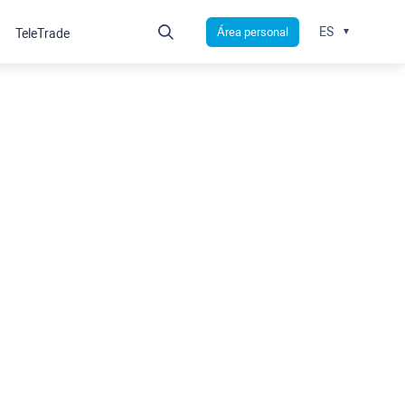
ES
Área personal
TeleTrade