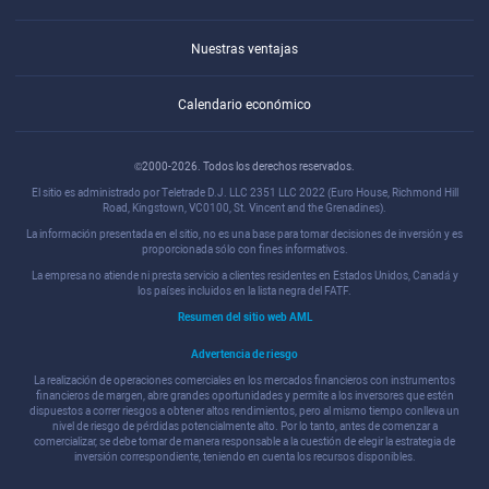
Nuestras ventajas
Calendario económico
©2000-2026. Todos los derechos reservados.
El sitio es administrado por Teletrade D.J. LLC 2351 LLC 2022 (Euro House, Richmond Hill
Road, Kingstown, VC0100, St. Vincent and the Grenadines).
La información presentada en el sitio, no es una base para tomar decisiones de inversión y es
proporcionada sólo con fines informativos.
La empresa no atiende ni presta servicio a clientes residentes en Estados Unidos, Canadá y
los países incluidos en la lista negra del FATF.
Resumen del sitio web AML
Advertencia de riesgo
La realización de operaciones comerciales en los mercados financieros con instrumentos
financieros de margen, abre grandes oportunidades y permite a los inversores que estén
dispuestos a correr riesgos a obtener altos rendimientos, pero al mismo tiempo conlleva un
nivel de riesgo de pérdidas potencialmente alto. Por lo tanto, antes de comenzar a
comercializar, se debe tomar de manera responsable a la cuestión de elegir la estrategia de
inversión correspondiente, teniendo en cuenta los recursos disponibles.