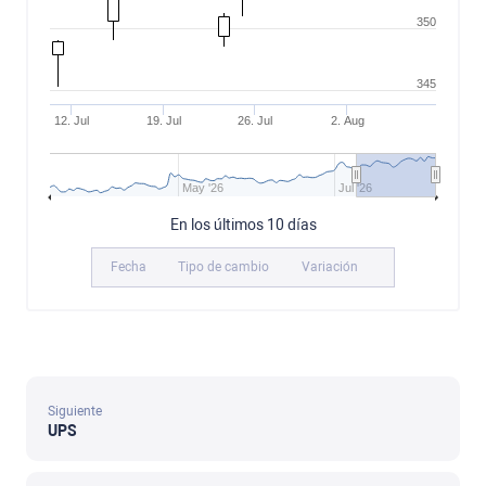
350
345
12. Jul
19. Jul
26. Jul
2. Aug
May '26
Jul '26
En los últimos 10 días
Fecha
Tipo de cambio
Variación
Siguiente
UPS