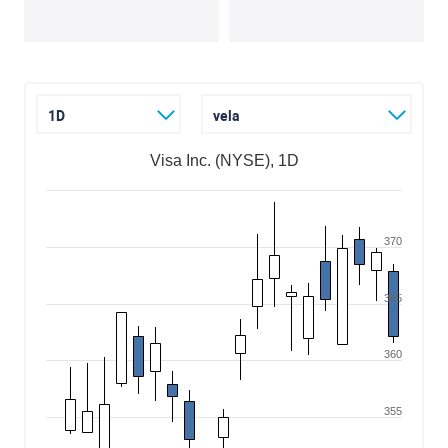
1D
vela
Visa Inc. (NYSE), 1D
370
365
360
355