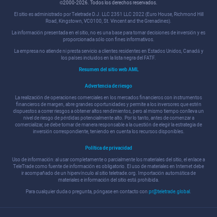
©2000-2026. Todos los derechos reservados.
El sitio es administrado por Teletrade D.J. LLC 2351 LLC 2022 (Euro House, Richmond Hill
Road, Kingstown, VC0100, St. Vincent and the Grenadines).
La información presentada en el sitio, no es una base para tomar decisiones de inversión y es
proporcionada sólo con fines informativos.
La empresa no atiende ni presta servicio a clientes residentes en Estados Unidos, Canadá y
los países incluidos en la lista negra del FATF.
Resumen del sitio web AML
Advertencia de riesgo
La realización de operaciones comerciales en los mercados financieros con instrumentos
financieros de margen, abre grandes oportunidades y permite a los inversores que estén
dispuestos a correr riesgos a obtener altos rendimientos, pero al mismo tiempo conlleva un
nivel de riesgo de pérdidas potencialmente alto. Por lo tanto, antes de comenzar a
comercializar, se debe tomar de manera responsable a la cuestión de elegir la estrategia de
inversión correspondiente, teniendo en cuenta los recursos disponibles.
Política de privacidad
Uso de información: al usar completamente o parcialmente los materiales del sitio, el enlace a
TeleTrade como fuente de información es obligatorio. El uso de materiales en Internet debe
ir acompañado de un hipervínculo al sitio teletrade.org. Importación automática de
materiales e información del sitio está prohibida.
Para cualquier duda o pregunta, póngase en contacto con
pr@teletrade.global
.