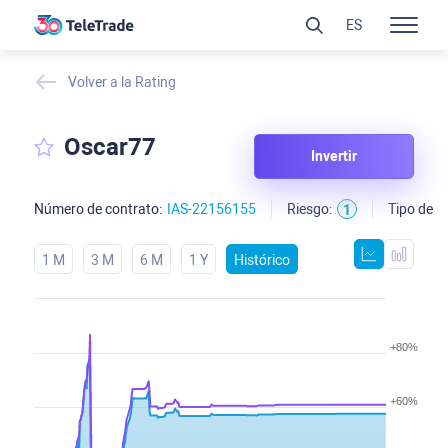
ES
Volver a la Rating
Oscar77
Invertir
Número de contrato:
IAS-22156155
Riesgo:
Tipo de c
1
1 M
3 M
6 M
1 Y
Histórico
+80%
+60%