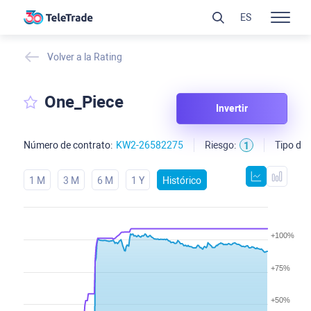
ES
Volver a la Rating
One_Piece
Invertir
Número de contrato:
KW2-26582275
Riesgo:
Tipo de 
1
1 M
3 M
6 M
1 Y
Histórico
+100%
+75%
+50%