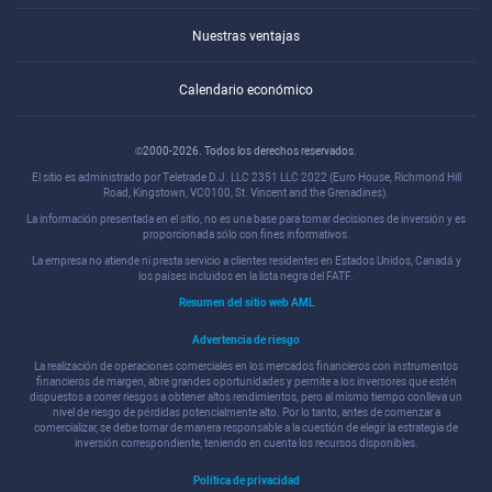
Nuestras ventajas
Calendario económico
©2000-2026. Todos los derechos reservados.
El sitio es administrado por Teletrade D.J. LLC 2351 LLC 2022 (Euro House, Richmond Hill
Road, Kingstown, VC0100, St. Vincent and the Grenadines).
La información presentada en el sitio, no es una base para tomar decisiones de inversión y es
proporcionada sólo con fines informativos.
La empresa no atiende ni presta servicio a clientes residentes en Estados Unidos, Canadá y
los países incluidos en la lista negra del FATF.
Resumen del sitio web AML
Advertencia de riesgo
La realización de operaciones comerciales en los mercados financieros con instrumentos
financieros de margen, abre grandes oportunidades y permite a los inversores que estén
dispuestos a correr riesgos a obtener altos rendimientos, pero al mismo tiempo conlleva un
nivel de riesgo de pérdidas potencialmente alto. Por lo tanto, antes de comenzar a
comercializar, se debe tomar de manera responsable a la cuestión de elegir la estrategia de
inversión correspondiente, teniendo en cuenta los recursos disponibles.
Política de privacidad