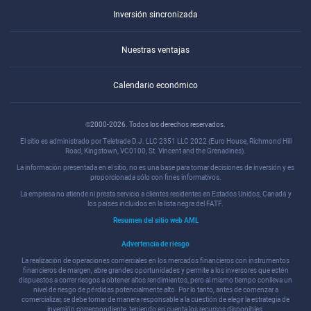
Inversión sincronizada
Nuestras ventajas
Calendario económico
©2000-2026. Todos los derechos reservados.
El sitio es administrado por Teletrade D.J. LLC 2351 LLC 2022 (Euro House, Richmond Hill
Road, Kingstown, VC0100, St. Vincent and the Grenadines).
La información presentada en el sitio, no es una base para tomar decisiones de inversión y es
proporcionada sólo con fines informativos.
La empresa no atiende ni presta servicio a clientes residentes en Estados Unidos, Canadá y
los países incluidos en la lista negra del FATF.
Resumen del sitio web AML
Advertencia de riesgo
La realización de operaciones comerciales en los mercados financieros con instrumentos
financieros de margen, abre grandes oportunidades y permite a los inversores que estén
dispuestos a correr riesgos a obtener altos rendimientos, pero al mismo tiempo conlleva un
nivel de riesgo de pérdidas potencialmente alto. Por lo tanto, antes de comenzar a
comercializar, se debe tomar de manera responsable a la cuestión de elegir la estrategia de
inversión correspondiente, teniendo en cuenta los recursos disponibles.