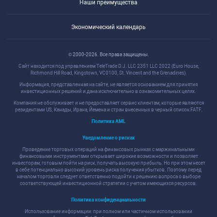
Наши преимущества
Экономический календарь
© 2000-2026. Все права защищены.
Сайт находится под управлением TeleTrade D.J. LLC 2351 LLC 2022 (Euro House,
Richmond Hill Road, Kingstown, VC0100, St. Vincent and the Grenadines).
Информация, представленная на сайте, не является основанием для принятия
инвестиционных решений и дана исключительно в ознакомительных целях.
Компания не обслуживает и не предоставляет сервис клиентам, которые являются
резидентами US, Канады, Ирана, Йемена и стран внесенных в черный список FATF.
Политика AML
Уведомление о рисках
Проведение торговых операций на финансовых рынках с маржинальными
финансовыми инструментами открывает широкие возможности и позволяет
инвесторам, готовым пойти на риск, получать высокую прибыль. Но при этом несет
в себе потенциально высокий уровень риска получения убытков. Поэтому перед
началом торговли следует ответственно подойти к решению вопроса о выборе
соответствующей инвестиционной стратегии с учетом имеющихся ресурсов.
Политика конфиденциальности
Использование информации: при полном или частичном использовании