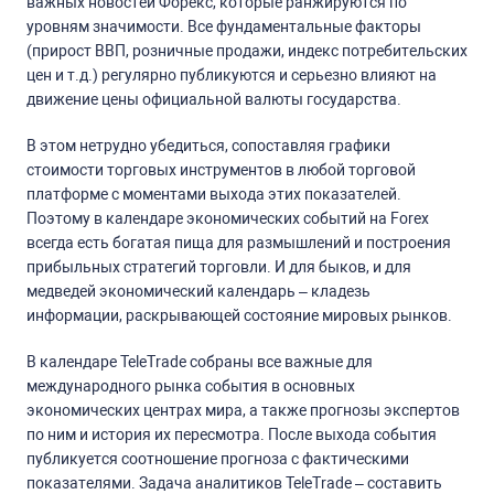
важных новостей Форекс, которые ранжируются по
уровням значимости. Все фундаментальные факторы
(прирост ВВП, розничные продажи, индекс потребительских
цен и т.д.) регулярно публикуются и серьезно влияют на
движение цены официальной валюты государства.
В этом нетрудно убедиться, сопоставляя графики
стоимости торговых инструментов в любой торговой
платформе с моментами выхода этих показателей.
Поэтому в календаре экономических событий на Forex
всегда есть богатая пища для размышлений и построения
прибыльных стратегий торговли. И для быков, и для
медведей экономический календарь – кладезь
информации, раскрывающей состояние мировых рынков.
В календаре TeleTrade собраны все важные для
международного рынка события в основных
экономических центрах мира, а также прогнозы экспертов
по ним и история их пересмотра. После выхода события
публикуется соотношение прогноза с фактическими
показателями. Задача аналитиков TeleTrade – составить