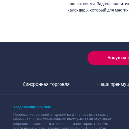
показателями. Задача аналитик
календарь, который для многих
Бонус на 
Синхронная торговля
Наши преиму
Уведомление о рисках
Проведение торговых операций на финансовых рынках с
маржинальными финансовыми инструментами открывает
широкие возможности и позволяет инвесторам, готовым
пойти на риск, получать высокую прибыль. Но при этом