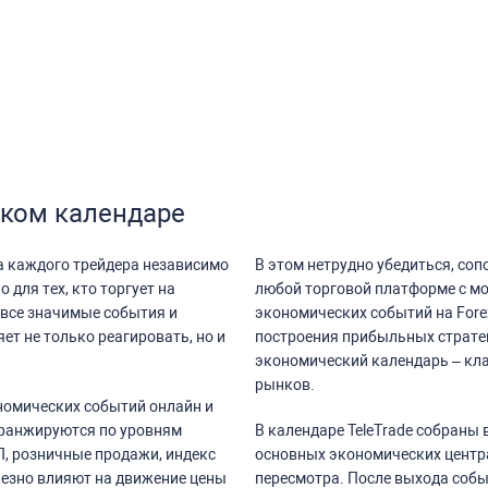
ском календаре
а каждого трейдера независимо
В этом нетрудно убедиться, со
 для тех, кто торгует на
любой торговой платформе с мо
все значимые события и
экономических событий на Fore
ет не только реагировать, но и
построения прибыльных стратег
экономический календарь – кл
рынков.
номических событий онлайн и
 ранжируются по уровням
В календаре TeleTrade собраны
, розничные продажи, индекс
основных экономических центра
рьезно влияют на движение цены
пересмотра. После выхода собы