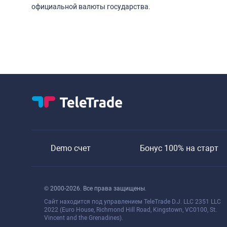
официальной валюты государства.
Demo счет
Бонус 100% на старт
© 2000-2026. Все права защищены.
Сайт находится под управлением TeleTrade D.J. LLC 2351 LLC
2022 (Euro House, Richmond Hill Road, Kingstown, VC0100, St.
Vincent and the Grenadines).