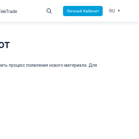
RU
Личный Кабинет
TeleTrade
от
ить процесс появления нового материала. Для