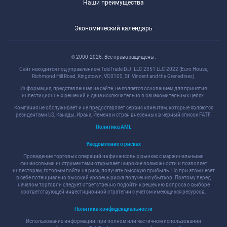
Наши преимущества
Экономический календарь
© 2000-2026. Все права защищены.
Сайт находится под управлением TeleTrade D.J. LLC 2351 LLC 2022 (Euro House,
Richmond Hill Road, Kingstown, VC0100, St. Vincent and the Grenadines).
Информация, представленная на сайте, не является основанием для принятия
инвестиционных решений и дана исключительно в ознакомительных целях.
Компания не обслуживает и не предоставляет сервис клиентам, которые являются
резидентами US, Канады, Ирана, Йемена и стран внесенных в черный список FATF.
Политика AML
Уведомление о рисках
Проведение торговых операций на финансовых рынках с маржинальными
финансовыми инструментами открывает широкие возможности и позволяет
инвесторам, готовым пойти на риск, получать высокую прибыль. Но при этом несет
в себе потенциально высокий уровень риска получения убытков. Поэтому перед
началом торговли следует ответственно подойти к решению вопроса о выборе
соответствующей инвестиционной стратегии с учетом имеющихся ресурсов.
Политика конфиденциальности
Использование информации: при полном или частичном использовании