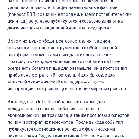
важных новостей Форекс, которые ранжируются по
уровням значимости. Все фундаментальные факторы
(прирост ВВП, розничные продажи, индекс потребительских
цен и т.д.) регулярно публикуются и серьезно влияют на
движение цены официальной валюты государства.
В этом нетрудно убедиться, сопоставляя графики
стоимости торговых инструментов в любой торговой
платформе с моментами выхода этих показателей.
Поэтому в календаре экономических событий на Forex
всегда есть богатая пища для размышлений и построения
прибыльных стратегий торговли. И для быков, и для
медведей экономический календарь – кладезь
информации, раскрывающей состояние мировых рынков.
В календаре TeleTrade собраны все важные для
международного рынка события в основных
экономических центрах мира, а также прогнозы экспертов
по ним и история их пересмотра. После выхода события
публикуется соотношение прогноза с фактическими
показателями. Задача аналитиков TeleTrade – составить