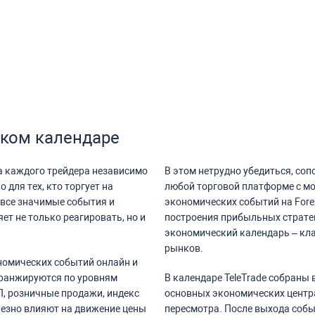
ском календаре
а каждого трейдера независимо
В этом нетрудно убедиться, со
 для тех, кто торгует на
любой торговой платформе с мо
все значимые события и
экономических событий на Fore
ет не только реагировать, но и
построения прибыльных стратег
экономический календарь – кл
рынков.
номических событий онлайн и
 ранжируются по уровням
В календаре TeleTrade собраны
, розничные продажи, индекс
основных экономических центра
рьезно влияют на движение цены
пересмотра. После выхода собы