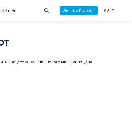
RU
Личный Кабинет
TeleTrade
от
ить процесс появления нового материала. Для