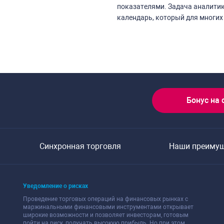
показателями. Задача аналитик
календарь, который для многих
Бонус на 
Синхронная торговля
Наши преиму
Уведомление о рисках
Проведение торговых операций на финансовых рынках с
маржинальными финансовыми инструментами открывает
широкие возможности и позволяет инвесторам, готовым
пойти на риск, получать высокую прибыль. Но при этом