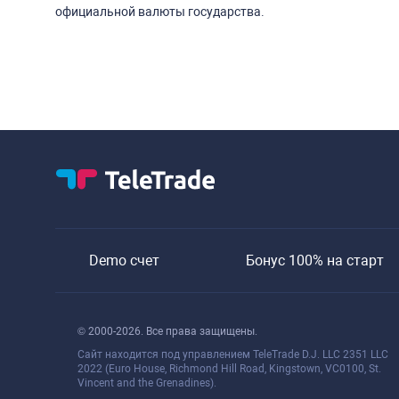
официальной валюты государства.
Demo счет
Бонус 100% на старт
© 2000-2026. Все права защищены.
Сайт находится под управлением TeleTrade D.J. LLC 2351 LLC
2022 (Euro House, Richmond Hill Road, Kingstown, VC0100, St.
Vincent and the Grenadines).