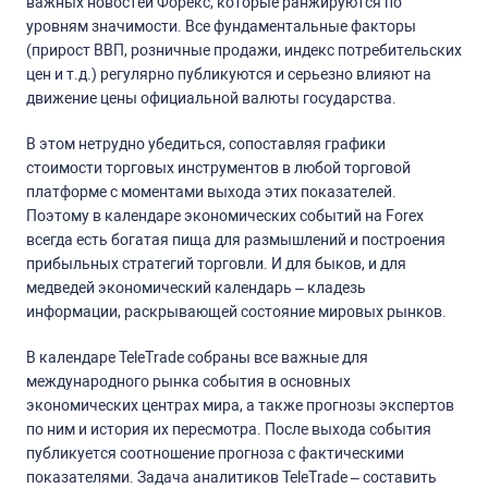
важных новостей Форекс, которые ранжируются по
уровням значимости. Все фундаментальные факторы
(прирост ВВП, розничные продажи, индекс потребительских
цен и т.д.) регулярно публикуются и серьезно влияют на
движение цены официальной валюты государства.
В этом нетрудно убедиться, сопоставляя графики
стоимости торговых инструментов в любой торговой
платформе с моментами выхода этих показателей.
Поэтому в календаре экономических событий на Forex
всегда есть богатая пища для размышлений и построения
прибыльных стратегий торговли. И для быков, и для
медведей экономический календарь – кладезь
информации, раскрывающей состояние мировых рынков.
В календаре TeleTrade собраны все важные для
международного рынка события в основных
экономических центрах мира, а также прогнозы экспертов
по ним и история их пересмотра. После выхода события
публикуется соотношение прогноза с фактическими
показателями. Задача аналитиков TeleTrade – составить