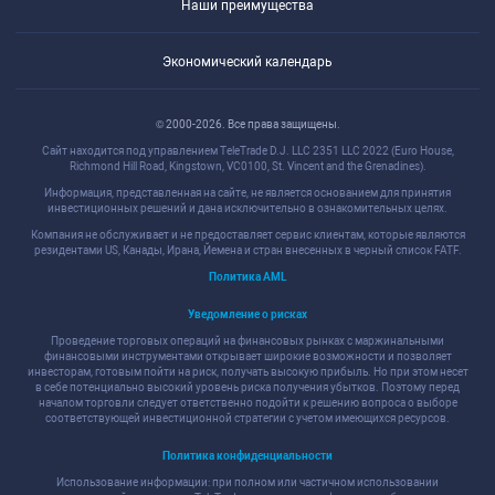
Наши преимущества
Экономический календарь
© 2000-2026. Все права защищены.
Сайт находится под управлением TeleTrade D.J. LLC 2351 LLC 2022 (Euro House,
Richmond Hill Road, Kingstown, VC0100, St. Vincent and the Grenadines).
Информация, представленная на сайте, не является основанием для принятия
инвестиционных решений и дана исключительно в ознакомительных целях.
Компания не обслуживает и не предоставляет сервис клиентам, которые являются
резидентами US, Канады, Ирана, Йемена и стран внесенных в черный список FATF.
Политика AML
Уведомление о рисках
Проведение торговых операций на финансовых рынках с маржинальными
финансовыми инструментами открывает широкие возможности и позволяет
инвесторам, готовым пойти на риск, получать высокую прибыль. Но при этом несет
в себе потенциально высокий уровень риска получения убытков. Поэтому перед
началом торговли следует ответственно подойти к решению вопроса о выборе
соответствующей инвестиционной стратегии с учетом имеющихся ресурсов.
Политика конфиденциальности
Использование информации: при полном или частичном использовании