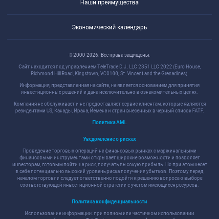
Наши преимущества
Экономический календарь
© 2000-2026. Все права защищены.
Сайт находится под управлением TeleTrade D.J. LLC 2351 LLC 2022 (Euro House,
Richmond Hill Road, Kingstown, VC0100, St. Vincent and the Grenadines).
Информация, представленная на сайте, не является основанием для принятия
инвестиционных решений и дана исключительно в ознакомительных целях.
Компания не обслуживает и не предоставляет сервис клиентам, которые являются
резидентами US, Канады, Ирана, Йемена и стран внесенных в черный список FATF.
Политика AML
Уведомление о рисках
Проведение торговых операций на финансовых рынках с маржинальными
финансовыми инструментами открывает широкие возможности и позволяет
инвесторам, готовым пойти на риск, получать высокую прибыль. Но при этом несет
в себе потенциально высокий уровень риска получения убытков. Поэтому перед
началом торговли следует ответственно подойти к решению вопроса о выборе
соответствующей инвестиционной стратегии с учетом имеющихся ресурсов.
Политика конфиденциальности
Использование информации: при полном или частичном использовании