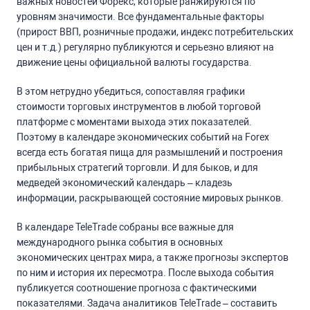
важных новостей Форекс, которые ранжируются по
уровням значимости. Все фундаментальные факторы
(прирост ВВП, розничные продажи, индекс потребительских
цен и т.д.) регулярно публикуются и серьезно влияют на
движение цены официальной валюты государства.
В этом нетрудно убедиться, сопоставляя графики
стоимости торговых инструментов в любой торговой
платформе с моментами выхода этих показателей.
Поэтому в календаре экономических событий на Forex
всегда есть богатая пища для размышлений и построения
прибыльных стратегий торговли. И для быков, и для
медведей экономический календарь – кладезь
информации, раскрывающей состояние мировых рынков.
В календаре TeleTrade собраны все важные для
международного рынка события в основных
экономических центрах мира, а также прогнозы экспертов
по ним и история их пересмотра. После выхода события
публикуется соотношение прогноза с фактическими
показателями. Задача аналитиков TeleTrade – составить