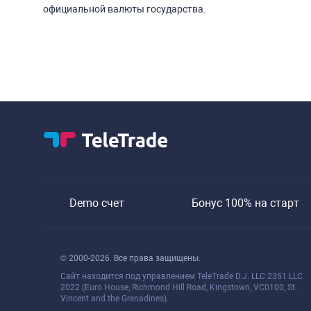
официальной валюты государства.
Demo счет
Бонус 100% на старт
© 2000-2026. Все права защищены.
Сайт находится под управлением TeleTrade D.J. LLC 2351 LLC
2022 (Euro House, Richmond Hill Road, Kingstown, VC0100, St.
Vincent and the Grenadines).