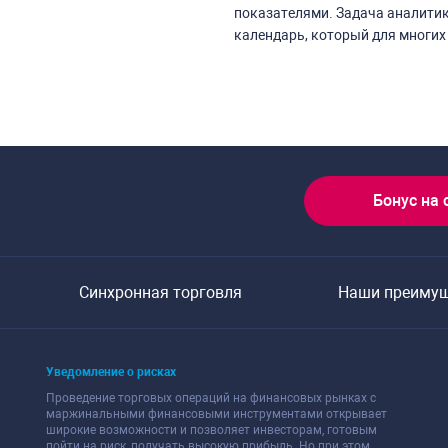
показателями. Задача аналитик
календарь, который для многих
Бонус на 
Синхронная торговля
Наши преиму
Уведомление о рисках
Проведение торговых операций на финансовых рынках с
маржинальными финансовыми инструментами открывает
широкие возможности и позволяет инвесторам, готовым
пойти на риск, получать высокую прибыль. Но при этом