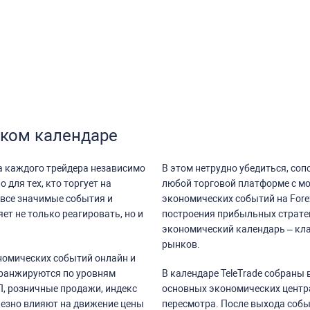
ском календаре
а каждого трейдера независимо
В этом нетрудно убедиться, со
 для тех, кто торгует на
любой торговой платформе с мо
все значимые события и
экономических событий на Fore
ет не только реагировать, но и
построения прибыльных стратег
экономический календарь – кл
рынков.
номических событий онлайн и
 ранжируются по уровням
В календаре TeleTrade собраны
, розничные продажи, индекс
основных экономических центра
рьезно влияют на движение цены
пересмотра. После выхода собы