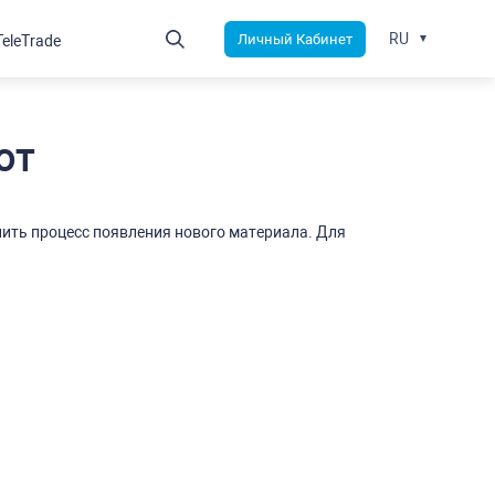
RU
Личный Кабинет
TeleTrade
от
ить процесс появления нового материала. Для