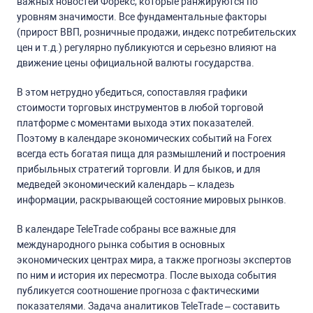
важных новостей Форекс, которые ранжируются по
уровням значимости. Все фундаментальные факторы
(прирост ВВП, розничные продажи, индекс потребительских
цен и т.д.) регулярно публикуются и серьезно влияют на
движение цены официальной валюты государства.
В этом нетрудно убедиться, сопоставляя графики
стоимости торговых инструментов в любой торговой
платформе с моментами выхода этих показателей.
Поэтому в календаре экономических событий на Forex
всегда есть богатая пища для размышлений и построения
прибыльных стратегий торговли. И для быков, и для
медведей экономический календарь – кладезь
информации, раскрывающей состояние мировых рынков.
В календаре TeleTrade собраны все важные для
международного рынка события в основных
экономических центрах мира, а также прогнозы экспертов
по ним и история их пересмотра. После выхода события
публикуется соотношение прогноза с фактическими
показателями. Задача аналитиков TeleTrade – составить