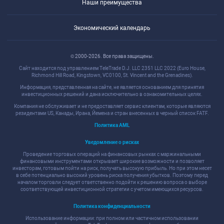
Наши преимущества
Экономический календарь
© 2000-2026. Все права защищены.
Сайт находится под управлением TeleTrade D.J. LLC 2351 LLC 2022 (Euro House,
Richmond Hill Road, Kingstown, VC0100, St. Vincent and the Grenadines).
Информация, представленная на сайте, не является основанием для принятия
инвестиционных решений и дана исключительно в ознакомительных целях.
Компания не обслуживает и не предоставляет сервис клиентам, которые являются
резидентами US, Канады, Ирана, Йемена и стран внесенных в черный список FATF.
Политика AML
Уведомление о рисках
Проведение торговых операций на финансовых рынках с маржинальными
финансовыми инструментами открывает широкие возможности и позволяет
инвесторам, готовым пойти на риск, получать высокую прибыль. Но при этом несет
в себе потенциально высокий уровень риска получения убытков. Поэтому перед
началом торговли следует ответственно подойти к решению вопроса о выборе
соответствующей инвестиционной стратегии с учетом имеющихся ресурсов.
Политика конфиденциальности
Использование информации: при полном или частичном использовании