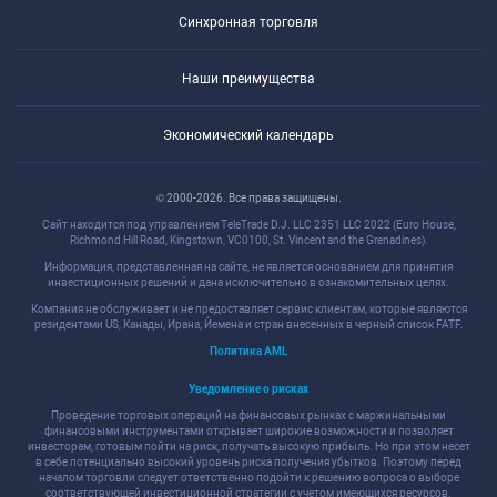
Синхронная торговля
Наши преимущества
Экономический календарь
© 2000-2026. Все права защищены.
Сайт находится под управлением TeleTrade D.J. LLC 2351 LLC 2022 (Euro House,
Richmond Hill Road, Kingstown, VC0100, St. Vincent and the Grenadines).
Информация, представленная на сайте, не является основанием для принятия
инвестиционных решений и дана исключительно в ознакомительных целях.
Компания не обслуживает и не предоставляет сервис клиентам, которые являются
резидентами US, Канады, Ирана, Йемена и стран внесенных в черный список FATF.
Политика AML
Уведомление о рисках
Проведение торговых операций на финансовых рынках с маржинальными
финансовыми инструментами открывает широкие возможности и позволяет
инвесторам, готовым пойти на риск, получать высокую прибыль. Но при этом несет
в себе потенциально высокий уровень риска получения убытков. Поэтому перед
началом торговли следует ответственно подойти к решению вопроса о выборе
соответствующей инвестиционной стратегии с учетом имеющихся ресурсов.