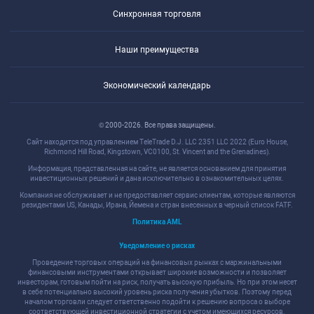
Синхронная торговля
Наши преимущества
Экономический календарь
© 2000-2026. Все права защищены.
Сайт находится под управлением TeleTrade D.J. LLC 2351 LLC 2022 (Euro House,
Richmond Hill Road, Kingstown, VC0100, St. Vincent and the Grenadines).
Информация, представленная на сайте, не является основанием для принятия
инвестиционных решений и дана исключительно в ознакомительных целях.
Компания не обслуживает и не предоставляет сервис клиентам, которые являются
резидентами US, Канады, Ирана, Йемена и стран внесенных в черный список FATF.
Политика AML
Уведомление о рисках
Проведение торговых операций на финансовых рынках с маржинальными
финансовыми инструментами открывает широкие возможности и позволяет
инвесторам, готовым пойти на риск, получать высокую прибыль. Но при этом несет
в себе потенциально высокий уровень риска получения убытков. Поэтому перед
началом торговли следует ответственно подойти к решению вопроса о выборе
соответствующей инвестиционной стратегии с учетом имеющихся ресурсов.