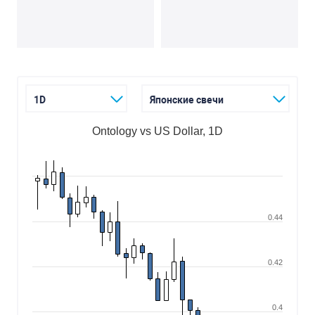
1D
Японские свечи
Ontology vs US Dollar, 1D
0.44
0.42
0.4