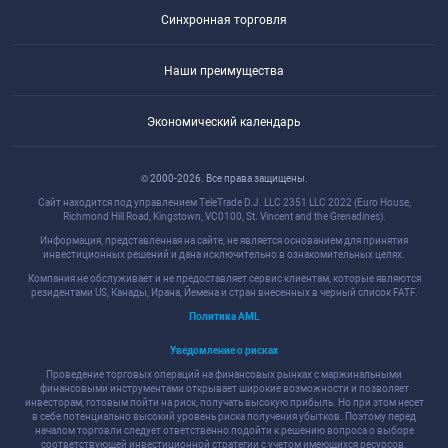
Синхронная торговля
Наши преимущества
Экономический календарь
© 2000-2026. Все права защищены.
Сайт находится под управлением TeleTrade D.J. LLC 2351 LLC 2022 (Euro House,
Richmond Hill Road, Kingstown, VC0100, St. Vincent and the Grenadines).
Информация, представленная на сайте, не является основанием для принятия
инвестиционных решений и дана исключительно в ознакомительных целях.
Компания не обслуживает и не предоставляет сервис клиентам, которые являются
резидентами US, Канады, Ирана, Йемена и стран внесенных в черный список FATF.
Политика AML
Уведомление о рисках
Проведение торговых операций на финансовых рынках с маржинальными
финансовыми инструментами открывает широкие возможности и позволяет
инвесторам, готовым пойти на риск, получать высокую прибыль. Но при этом несет
в себе потенциально высокий уровень риска получения убытков. Поэтому перед
началом торговли следует ответственно подойти к решению вопроса о выборе
соответствующей инвестиционной стратегии с учетом имеющихся ресурсов.