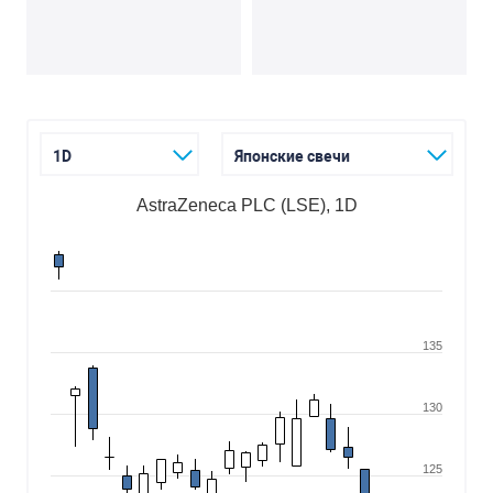
1D
Японские свечи
AstraZeneca PLC (LSE), 1D
135
130
125