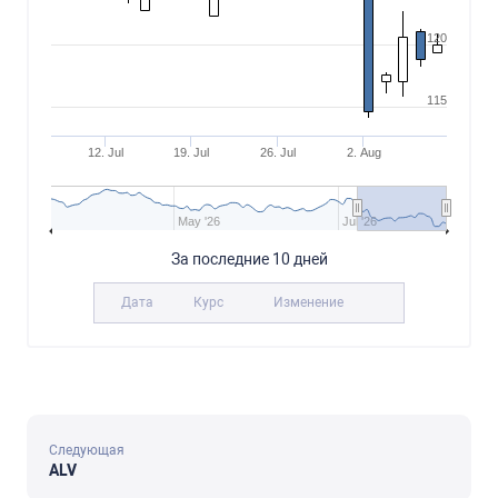
120
115
12. Jul
19. Jul
26. Jul
2. Aug
May '26
Jul '26
За последние 10 дней
Дата
Курс
Изменение
Следующая
ALV