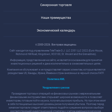
Синхронная торговля
Наши преимущества
Экономический календарь
© 2000-2026. Все права защищены.
Сайт находится под управлением TeleTrade D.J. LLC 2351 LLC 2022 (Euro House,
Richmond Hill Road, Kingstown, VC0100, St. Vincent and the Grenadines).
Информация, представленная на сайте, не является основанием для принятия
инвестиционных решений и дана исключительно в ознакомительных целях.
Компания не обслуживает и не предоставляет сервис клиентам, которые являются
резидентами US, Канады, Ирана, Йемена и стран внесенных в черный список FATF.
Политика AML
Уведомление о рисках
Проведение торговых операций на финансовых рынках с маржинальными
финансовыми инструментами открывает широкие возможности и позволяет
инвесторам, готовым пойти на риск, получать высокую прибыль. Но при этом несет
в себе потенциально высокий уровень риска получения убытков. Поэтому перед
началом торговли следует ответственно подойти к решению вопроса о выборе
соответствующей инвестиционной стратегии с учетом имеющихся ресурсов.