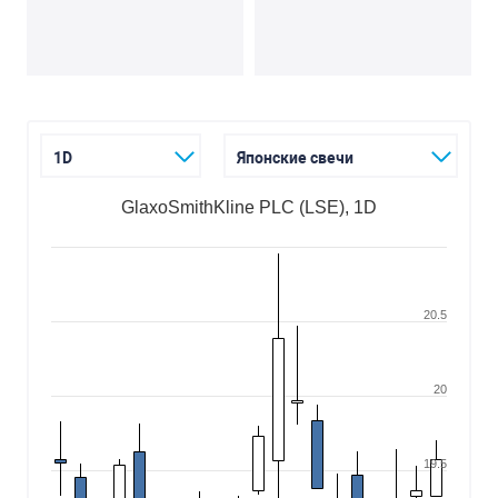
1D
Японские свечи
GlaxoSmithKline PLC (LSE), 1D
20.5
20
19.5