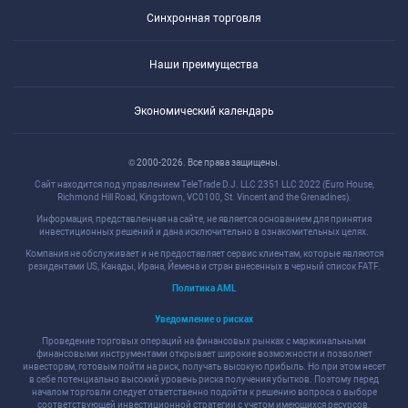
Синхронная торговля
Наши преимущества
Экономический календарь
© 2000-2026. Все права защищены.
Сайт находится под управлением TeleTrade D.J. LLC 2351 LLC 2022 (Euro House,
Richmond Hill Road, Kingstown, VC0100, St. Vincent and the Grenadines).
Информация, представленная на сайте, не является основанием для принятия
инвестиционных решений и дана исключительно в ознакомительных целях.
Компания не обслуживает и не предоставляет сервис клиентам, которые являются
резидентами US, Канады, Ирана, Йемена и стран внесенных в черный список FATF.
Политика AML
Уведомление о рисках
Проведение торговых операций на финансовых рынках с маржинальными
финансовыми инструментами открывает широкие возможности и позволяет
инвесторам, готовым пойти на риск, получать высокую прибыль. Но при этом несет
в себе потенциально высокий уровень риска получения убытков. Поэтому перед
началом торговли следует ответственно подойти к решению вопроса о выборе
соответствующей инвестиционной стратегии с учетом имеющихся ресурсов.