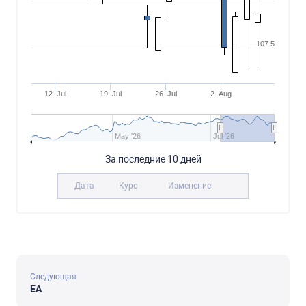
107.5
12. Jul
19. Jul
26. Jul
2. Aug
May '26
Jul '26
За последние 10 дней
Дата
Курс
Изменение
Следующая
EA