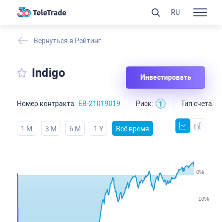
RU
Вернуться в Рейтинг
Indigo
Инвестировать
Номер контракта:
EB-21019019
Риск:
Тип счета:
S
1
1 M
3 M
6 M
1 Y
Всё время
0%
-10%