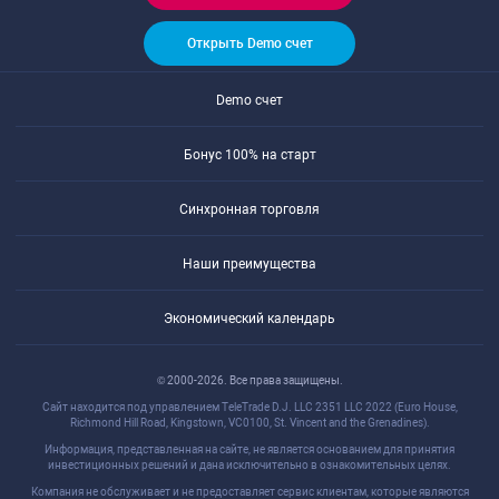
Открыть Demo счет
Demo счет
Бонус 100% на старт
Синхронная торговля
Наши преимущества
Экономический календарь
© 2000-2026. Все права защищены.
Сайт находится под управлением TeleTrade D.J. LLC 2351 LLC 2022 (Euro House,
Richmond Hill Road, Kingstown, VC0100, St. Vincent and the Grenadines).
Информация, представленная на сайте, не является основанием для принятия
инвестиционных решений и дана исключительно в ознакомительных целях.
Компания не обслуживает и не предоставляет сервис клиентам, которые являются