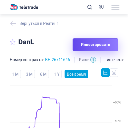
RU
Вернуться в Рейтинг
DanL
Инвестировать
Номер контракта:
BH-26711645
Риск:
Тип счета:
N
1
1 M
3 M
6 M
1 Y
Всё время
+60%
+40%