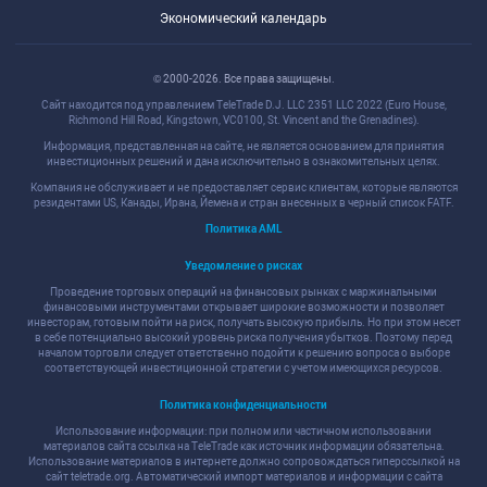
Экономический календарь
© 2000-2026. Все права защищены.
Сайт находится под управлением TeleTrade D.J. LLC 2351 LLC 2022 (Euro House,
Richmond Hill Road, Kingstown, VC0100, St. Vincent and the Grenadines).
Информация, представленная на сайте, не является основанием для принятия
инвестиционных решений и дана исключительно в ознакомительных целях.
Компания не обслуживает и не предоставляет сервис клиентам, которые являются
резидентами US, Канады, Ирана, Йемена и стран внесенных в черный список FATF.
Политика AML
Уведомление о рисках
Проведение торговых операций на финансовых рынках с маржинальными
финансовыми инструментами открывает широкие возможности и позволяет
инвесторам, готовым пойти на риск, получать высокую прибыль. Но при этом несет
в себе потенциально высокий уровень риска получения убытков. Поэтому перед
началом торговли следует ответственно подойти к решению вопроса о выборе
соответствующей инвестиционной стратегии с учетом имеющихся ресурсов.
Политика конфиденциальности
Использование информации: при полном или частичном использовании
материалов сайта ссылка на TeleTrade как источник информации обязательна.
Использование материалов в интернете должно сопровождаться гиперссылкой на
сайт teletrade.org. Автоматический импорт материалов и информации с сайта