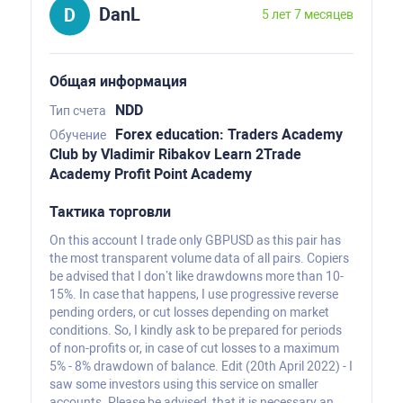
DanL
5 лет 7 месяцев
Общая информация
NDD
Тип счета
Forex education: Traders Academy
Обучение
Club by Vladimir Ribakov Learn 2Trade
Academy Profit Point Academy
Тактика торговли
On this account I trade only GBPUSD as this pair has
the most transparent volume data of all pairs. Copiers
be advised that I don’t like drawdowns more than 10-
15%. In case that happens, I use progressive reverse
pending orders, or cut losses depending on market
conditions. So, I kindly ask to be prepared for periods
of non-profits or, in case of cut losses to a maximum
5% - 8% drawdown of balance. Edit (20th April 2022) - I
saw some investors using this service on smaller
accounts. Please be advised, that it is necessary an