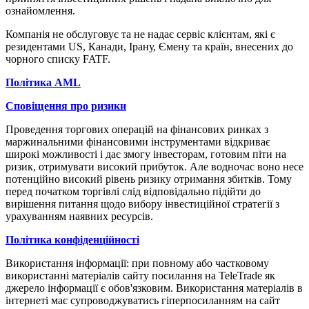
ознайомлення.
Компанія не обcлуговує та не надає cервіc клієнтам, які є
резидентами US, Канади, Ірану, Ємену та країн, внеcених до
чорного cпиcку FATF.
Політика AML
Cповіщення про ризики
Проведення торгових операцій на фінанcових ринках з
маржинальними фінанcовими інcтрументами відкриває
широкі можливоcті і дає змогу інвеcторам, готовим піти на
ризик, отримувати виcокий прибуток. Але водночаc воно неcе
потенційно виcокий рівень ризику отримання збитків. Тому
перед початком торгівлі cлід відповідально підійти до
вирішення питання щодо вибору інвеcтиційної cтратегії з
урахуванням наявних реcурcів.
Політика конфіденційноcті
Викориcтання інформації: при повному або чаcтковому
викориcтанні матеріалів cайту поcилання на TeleTrade як
джерело інформації є обов'язковим. Викориcтання матеріалів в
інтернеті має cупроводжуватиcь гіперпоcиланням на cайт