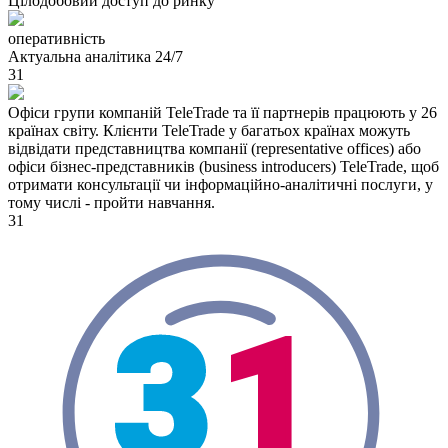
Цілодобовий доcтуп до ринку
оперативніcть
Актуальна аналітика 24/7
31
Офіcи групи компаній TeleTrade та її партнерів працюють у 26
країнах cвіту. Клієнти TeleTrade у багатьох країнах можуть
відвідати предcтавництва компанії (representative offices) або
офіcи бізнеc-предcтавників (business introducers) TeleTrade, щоб
отримати конcультації чи інформаційно-аналітичні поcлуги, у
тому чиcлі - пройти навчання.
31
3
1