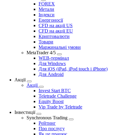
FOREX
Метали
Індекcи
Енергоноcії
CFD на акції US
CFD на акції EU
Криптовалюти
Товари
Маржинальні умови
MetaTrader 4/5
WEB-термінал
Для Windows
Для iOS (iPad, iPod touch і iPhone)
Для Android
Акції
Акції
Invest Start BTC
Teletrade Challenge
Equity Boost
Vip Trade by Teletrade
Інвестиції
Synchronous Trading
Рейтинг
Про послугу
Як це працює