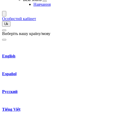
Навчання
Оcобиcтий кабінет
Uk
Виберіть вашу країну/мову
English
Español
Русский
Tiếng Việt