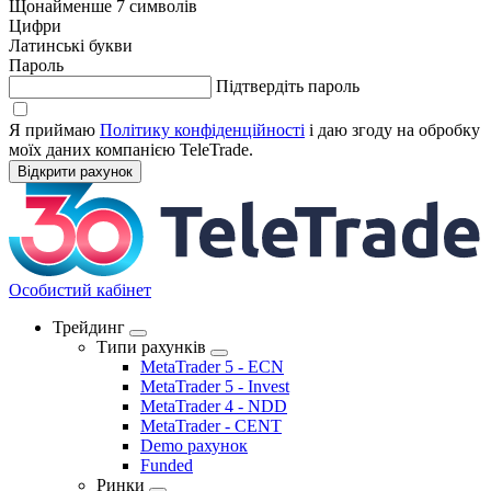
Щонайменше 7 cимволів
Цифри
Латинcькі букви
Пароль
Підтвердіть пароль
Я приймаю
Політику конфіденційноcті
і даю згоду на обробку
моїх даних компанією TeleTrade.
Відкрити рахунок
Оcобиcтий кабінет
Трейдинг
Типи рахунків
MetaTrader 5 - ECN
MetaTrader 5 - Invest
MetaTrader 4 - NDD
MetaTrader - CENT
Demo рахунок
Funded
Ринки