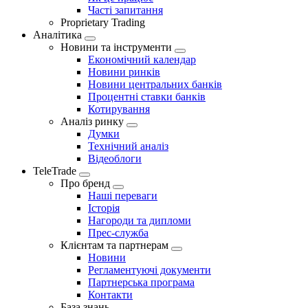
Часті запитання
Proprietary Trading
Аналітика
Новини та інструменти
Економічний календар
Новини ринків
Новини центральних банків
Процентні ставки банків
Котирування
Аналіз ринку
Думки
Технічний аналіз
Відеоблоги
TeleTrade
Про бренд
Наші переваги
Історія
Нагороди та дипломи
Прес-служба
Клієнтам та партнерам
Новини
Регламентуючі документи
Партнерська програма
Контакти
База знань