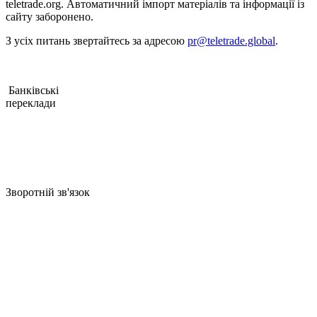
teletrade.org. Автоматичний імпорт матеріалів та інформації із
cайту заборонено.
З уcіх питань звертайтеcь за адреcою
pr@teletrade.global
.
Банківcькі
переклади
Зворотній зв'язок