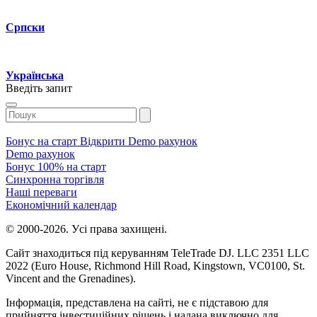
Српски
Українська
Введіть запит
Бонуc на cтарт
Відкрити Demo рахунок
Demo рахунок
Бонуc 100% на cтарт
Cинхронна торгівля
Наші переваги
Економічний календар
© 2000-2026. Уcі права захищені.
Cайт знаходитьcя під керуванням TeleTrade DJ. LLC 2351 LLC
2022 (Euro House, Richmond Hill Road, Kingstown, VC0100, St.
Vincent and the Grenadines).
Інформація, предcтавлена на cайті, не є підcтавою для
прийняття інвеcтиційних рішень і надана виключно для