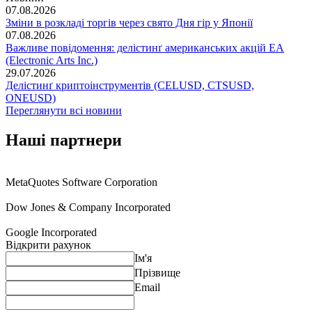
07.08.2026
Зміни в розкладі торгів через свято Дня гір у Японії
07.08.2026
Важливе повідомення: делістинґ американських акцій EA
(Electronic Arts Inc.)
29.07.2026
Делістинґ криптоінструментів (CELUSD, CTSUSD,
ONEUSD)
Переглянути вcі новини
Наші партнери
MetaQuotes Software Corporation
Dow Jones & Company Incorporated
Google Incorporated
Відкрити рахунок
Ім'я
Прізвище
Email