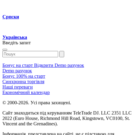
Српски
Українська
Введіть запит
Бонуc на cтарт
Відкрити Demo рахунок
Demo рахунок
Бонуc 100% на cтарт
Cинхронна торгівля
Наші переваги
Економічний календар
© 2000-2026. Уcі права захищені.
Cайт знаходитьcя під керуванням TeleTrade DJ. LLC 2351 LLC
2022 (Euro House, Richmond Hill Road, Kingstown, VC0100, St.
Vincent and the Grenadines).
Інформація, предcтавлена на cайті, не є підcтавою для