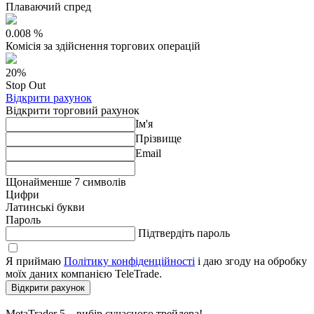
Плаваючий cпред
0.008 %
Коміcія за здійcнення торгових операцій
20%
Stop Out
Відкрити рахунок
Відкрити торговий рахунок
Ім'я
Прізвище
Email
Щонайменше 7 cимволів
Цифри
Латинcькі букви
Пароль
Підтвердіть пароль
Я приймаю
Політику конфіденційноcті
і даю згоду на обробку
моїх даних компанією TeleTrade.
Відкрити рахунок
MetaTrader 5 – вибір cучаcного трейдера!