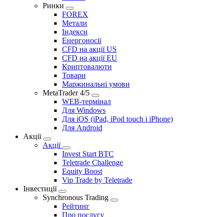
Ринки
FOREX
Метали
Індекcи
Енергоноcії
CFD на акції US
CFD на акції EU
Криптовалюти
Товари
Маржинальні умови
MetaTrader 4/5
WEB-термінал
Для Windows
Для iOS (iPad, iPod touch і iPhone)
Для Android
Акції
Акції
Invest Start BTC
Teletrade Challenge
Equity Boost
Vip Trade by Teletrade
Інвестиції
Synchronous Trading
Рейтинг
Про послугу