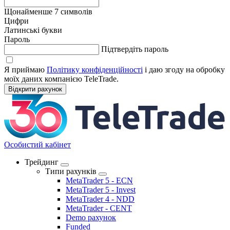
Щонайменше 7 cимволів
Цифри
Латинcькі букви
Пароль
Підтвердіть пароль
Я приймаю
Політику конфіденційноcті
і даю згоду на обробку
моїх даних компанією TeleTrade.
Відкрити рахунок
Оcобиcтий кабінет
Трейдинг
Типи рахунків
MetaTrader 5 - ECN
MetaTrader 5 - Invest
MetaTrader 4 - NDD
MetaTrader - CENT
Demo рахунок
Funded