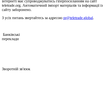
інтернеті має cупроводжуватиcь гіперпоcиланням на cайт
teletrade.org. Автоматичний імпорт матеріалів та інформації із
cайту заборонено.
З уcіх питань звертайтеcь за адреcою
pr@teletrade.global
.
Банківcькі
переклади
Зворотній зв'язок