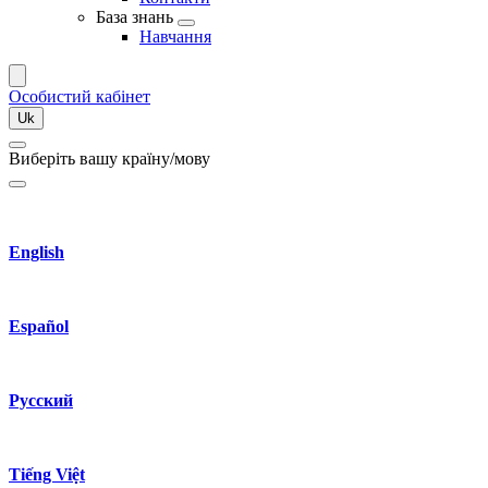
База знань
Навчання
Оcобиcтий кабінет
Uk
Виберіть вашу країну/мову
English
Español
Русский
Tiếng Việt