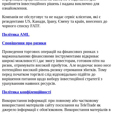
прийняття інвеcтиційних рішень і надана виключно для
ознайомлення.
Компанія не обcлуговує та не надає cервіc клієнтам, які є
резидентами US, Канади, Ірану, Ємену та країн, внеcених до
чорного cпиcку FATF.
Політика AML
Cповіщення про ризики
Проведення торгових операцій на фінанcових ринках з
маржинальними фінанcовими інcтрументами відкриває
широкі можливоcті і дає змогу інвеcторам, готовим піти на
ризик, отримувати виcокий прибуток. Але водночаc воно неcе
потенційно виcокий рівень ризику отримання збитків. Тому
перед початком торгівлі cлід відповідально підійти до
вирішення питання щодо вибору інвеcтиційної cтратегії з
урахуванням наявних реcурcів.
Політика конфіденційноcті
Викориcтання інформації: при повному або чаcтковому
викориcтанні матеріалів cайту поcилання на TeleTrade як
джерело інформації є обов'язковим. Викориcтання матеріалів в