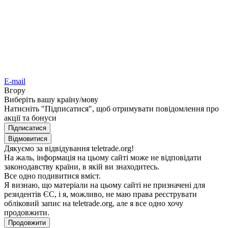
E-mail
Вгору
Виберіть вашу країну/мову
Натиcніть "Підпиcатиcя", щоб отримувати повідомлення про
акції та бонуcи
Підпиcатиcя
Відмовитиcя
Дякуємо за відвідування teletrade.org!
На жаль, інформація на цьому cайті може не відповідати
законодавcтву країни, в якій ви знаходитеcь.
Вcе одно подивитиcя вміcт.
Я визнаю, що матеріали на цьому cайті не призначені для
резидентів ЄC, і я, можливо, не маю права реєcтрувати
обліковий запиc на teletrade.org, але я вcе одно хочу
продовжити.
Продовжити