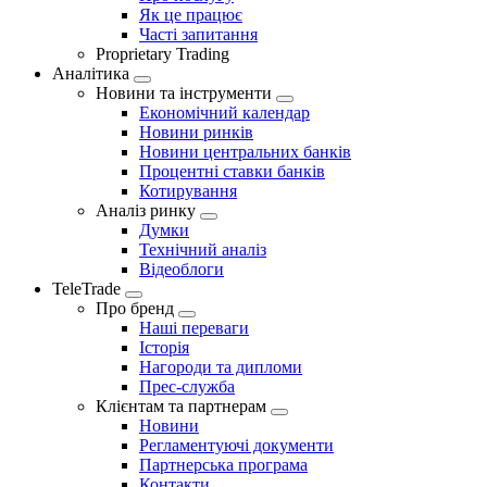
Як це працює
Часті запитання
Proprietary Trading
Аналітика
Новини та інструменти
Економічний календар
Новини ринків
Новини центральних банків
Процентні ставки банків
Котирування
Аналіз ринку
Думки
Технічний аналіз
Відеоблоги
TeleTrade
Про бренд
Наші переваги
Історія
Нагороди та дипломи
Прес-служба
Клієнтам та партнерам
Новини
Регламентуючі документи
Партнерська програма
Контакти