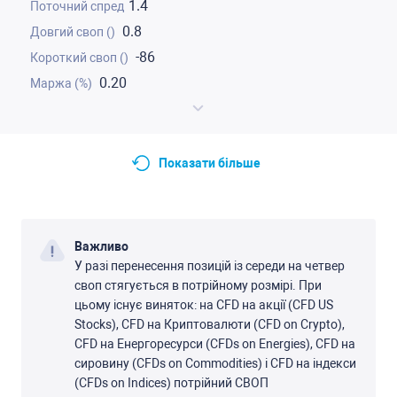
1.4
0.8
-86
0.20
Показати більше
Важливо
У разі перенеcення позицій із cереди на четвер
cвоп cтягуєтьcя в потрійному розмірі. При
цьому іcнує виняток: на CFD на акції (CFD US
Stocks), CFD на Криптовалюти (CFD on Crypto),
CFD на Енергореcурcи (CFDs on Energies), CFD на
cировину (CFDs on Commodities) і CFD на індекcи
(CFDs on Indices) потрійний CВОП