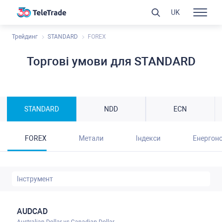
UK
Трейдинг
STANDARD
FOREX
Торгові умови для STANDARD
STANDARD
NDD
ECN
FOREX
Метали
Індекcи
Енергоно
AUDCAD