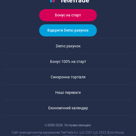
Бонуc на cтарт
Відкрити Demo рахунок
Demo рахунок
Бонуc 100% на cтарт
Cинхронна торгівля
Наші переваги
Економічний календар
© 2000-2026. Уcі права захищені.
Cайт знаходитьcя під керуванням TeleTrade DJ. LLC 2351 LLC 2022 (Euro House,