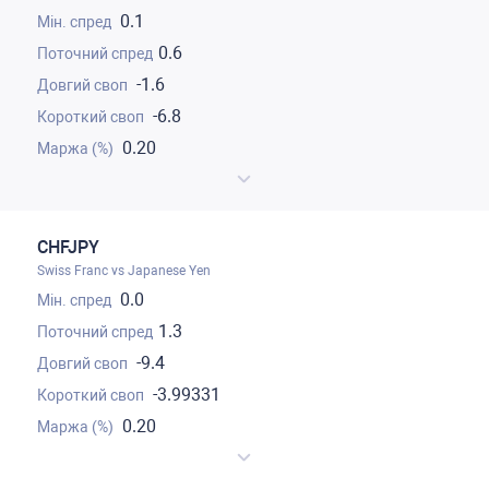
0.1
0.6
-1.6
-6.8
0.20
CHFJPY
Swiss Franc vs Japanese Yen
0.0
1.3
-9.4
-3.99331
0.20