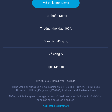
Mở tài khoản Demo
Tài khoản Demo
Thưởng Khởi đầu 100%
Giao dịch đồng bộ
Về công ty
Lịch Kinh tế
© 2000-2026. Bản quyền Teletrade.
Trang web này được quản lý bởi Teletrade D.J. LLC 2351 LLC 2022 (Euro House,
Richmond Hill Road, Kingstown, VC0100, St. Vincent and the Grenadines).
Thông tin trên trang web không phải là cơ sở để đưa ra quyết định đầu tư và chỉ được
cung cấp cho mục đích làm quen.
AML Website summary