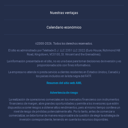
Nuestras ventajas
Calendario económico
©2000-2026. Todos los derechos reservados.
El sitio es administrado por Teletrade D.J. LLC 2351 LLC 2022 (Euro House, Richmond Hill
Road, Kingstown, VC0100, St. Vincent and the Grenadines).
La información presentada en el sitio, no es una base para tomar decisiones de inversión y es
proporcionada sólo con fines informativos.
La empresa no atiende ni presta servicio a clientes residentes en Estados Unidos, Canadá y
los países incluidos en la lista negra del FATF.
Resumen del sitio web AML
Advertencia de riesgo
La realización de operaciones comerciales en los mercados financieros con instrumentos
financieros de margen, abre grandes oportunidades y permite a los inversores que estén
dispuestos a correr riesgos a obtener altos rendimientos, pero al mismo tiempo conlleva un
nivel de riesgo de pérdidas potencialmente alto. Por lo tanto, antes de comenzar a
comercializar, se debe tomar de manera responsable a la cuestión de elegir la estrategia de
inversión correspondiente, teniendo en cuenta los recursos disponibles.