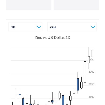
1D
vela
Zinc vs US Dollar, 1D
3750
3700
3650
3600