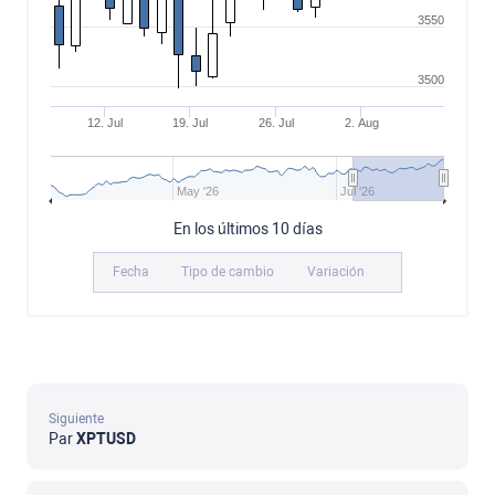
3550
3500
12. Jul
19. Jul
26. Jul
2. Aug
May '26
Jul '26
En los últimos 10 días
Fecha
Tipo de cambio
Variación
Siguiente
Par
XPTUSD