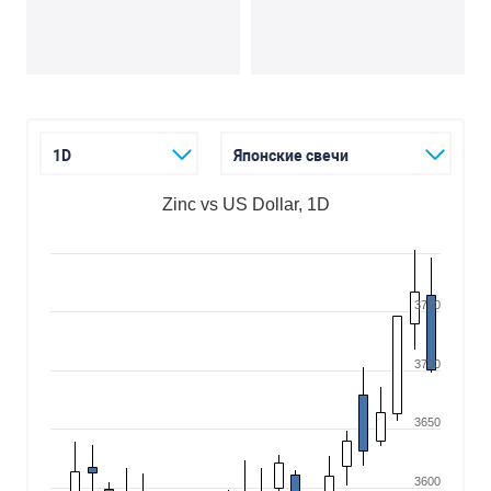
1D
Японские свечи
Zinc vs US Dollar, 1D
3750
3700
3650
3600