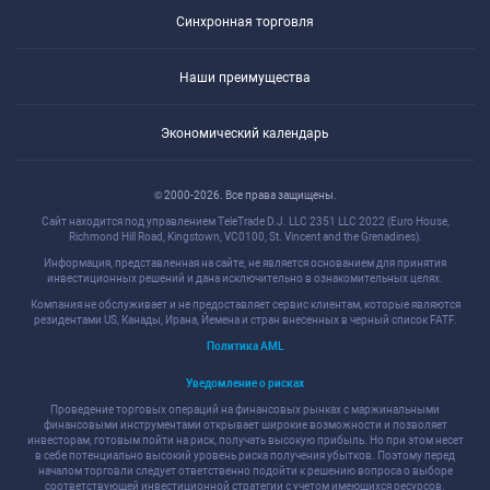
Синхронная торговля
Наши преимущества
Экономический календарь
© 2000-2026. Все права защищены.
Сайт находится под управлением TeleTrade D.J. LLC 2351 LLC 2022 (Euro House,
Richmond Hill Road, Kingstown, VC0100, St. Vincent and the Grenadines).
Информация, представленная на сайте, не является основанием для принятия
инвестиционных решений и дана исключительно в ознакомительных целях.
Компания не обслуживает и не предоставляет сервис клиентам, которые являются
резидентами US, Канады, Ирана, Йемена и стран внесенных в черный список FATF.
Политика AML
Уведомление о рисках
Проведение торговых операций на финансовых рынках с маржинальными
финансовыми инструментами открывает широкие возможности и позволяет
инвесторам, готовым пойти на риск, получать высокую прибыль. Но при этом несет
в себе потенциально высокий уровень риска получения убытков. Поэтому перед
началом торговли следует ответственно подойти к решению вопроса о выборе
соответствующей инвестиционной стратегии с учетом имеющихся ресурсов.