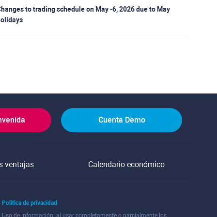
hanges to trading schedule on May -6, 2026 due to May
olidays
nvenida
Cuenta Demo
s ventajas
Calendario económico
Política de privacidad
Uso de información: al usar completamente o parcialmente los