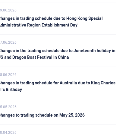
9.06.2026
hanges in trading schedule due to Hong Kong Special
dministrative Region Establishment Day!
7.06.2026
hanges in the trading schedule due to Juneteenth holiday in
S and Dragon Boat Festival in China
5.06.2026
hanges in trading schedule for Australia due to King Charles
II’s Birthday
5.05.2026
hanges to trading schedule on May 25, 2026
0.04.2026