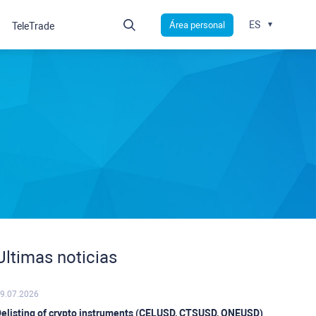
ES
Área personal
TeleTrade
Ultimas noticias
9.07.2026
elisting of crypto instruments (CELUSD, CTSUSD, ONEUSD)