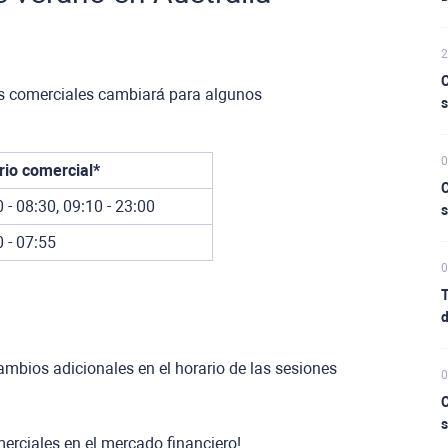
2
C
ones comerciales cambiará para algunos
s
0
rio comercial*
C
 - 08:30, 09:10 - 23:00
s
 - 07:55
0
T
d
ambios adicionales en el horario de las sesiones
0
C
s
erciales en el mercado financiero!