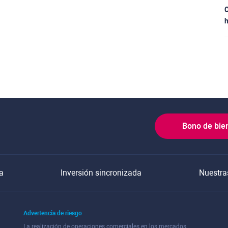
C
h
Bono de bie
a
Inversión sincronizada
Nuestra
Advertencia de riesgo
La realización de operaciones comerciales en los mercados