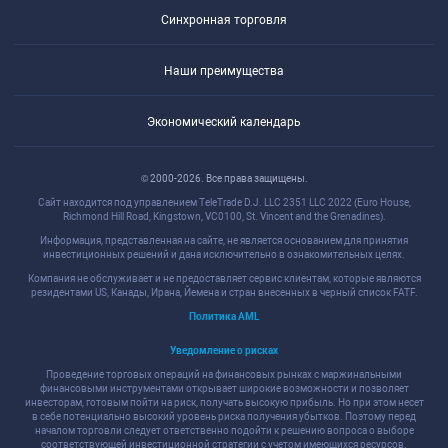
Синхронная торговля
Наши преимущества
Экономический календарь
© 2000-2026. Все права защищены.
Сайт находится под управлением TeleTrade D.J. LLC 2351 LLC 2022 (Euro House,
Richmond Hill Road, Kingstown, VC0100, St. Vincent and the Grenadines).
Информация, представленная на сайте, не является основанием для принятия
инвестиционных решений и дана исключительно в ознакомительных целях.
Компания не обслуживает и не предоставляет сервис клиентам, которые являются
резидентами US, Канады, Ирана, Йемена и стран внесенных в черный список FATF.
Политика AML
Уведомление о рисках
Проведение торговых операций на финансовых рынках с маржинальными
финансовыми инструментами открывает широкие возможности и позволяет
инвесторам, готовым пойти на риск, получать высокую прибыль. Но при этом несет
в себе потенциально высокий уровень риска получения убытков. Поэтому перед
началом торговли следует ответственно подойти к решению вопроса о выборе
соответствующей инвестиционной стратегии с учетом имеющихся ресурсов.