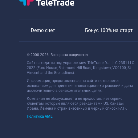
Demo счет
Бонус 100% на старт
© 2000-2026. Все права защищены.
Сайт находится под управлением TeleTrade D.J. LLC 2351 LLC
2022 (Euro House, Richmond Hill Road, Kingstown, VC0100, St.
Vincent and the Grenadines).
Информация, представленная на сайте, не является
основанием для принятия инвестиционных решений и дана
исключительно в ознакомительных целях.
Компания не обслуживает и не предоставляет сервис
клиентам, которые являются резидентами US, Канады,
Ирана, Йемена и стран внесенных в черный список FATF.
Политика AML