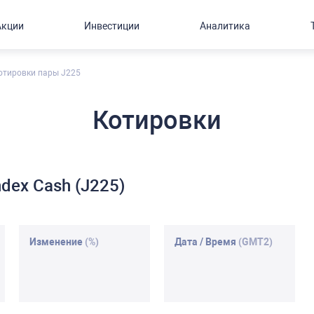
Акции
Инвестиции
Аналитика
отировки пары J225
Котировки
dex Cash (J225)
Изменение
(%)
Дата / Время
(GMT2)