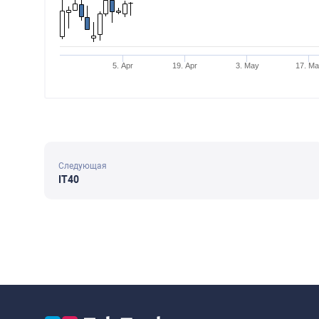
5. Apr
19. Apr
3. May
17. M
Следующая
IT40