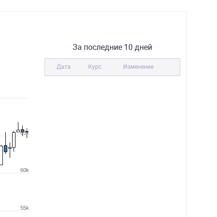
За последние 10 дней
Дата
Курс
Изменение
65k
60k
55k