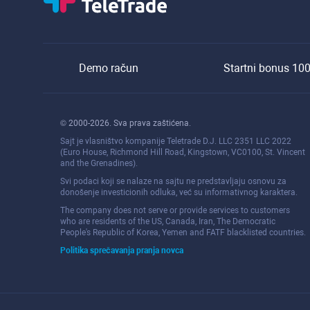
Demo račun
Startni bonus 10
© 2000-2026. Sva prava zaštićena.
Sajt je vlasništvo kompanije Teletrade D.J. LLC 2351 LLC 2022
(Euro House, Richmond Hill Road, Kingstown, VC0100, St. Vincent
and the Grenadines).
Svi podaci koji se nalaze na sajtu ne predstavljaju osnovu za
donošenje investicionih odluka, već su informativnog karaktera.
The company does not serve or provide services to customers
who are residents of the US, Canada, Iran, The Democratic
People's Republic of Korea, Yemen and FATF blacklisted countries.
Politika sprečavanja pranja novca