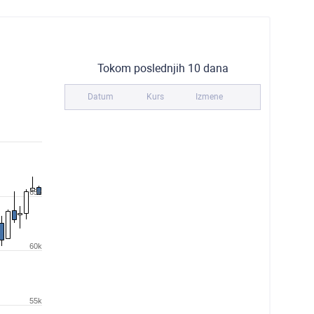
Tokom poslednjih 10 dana
Datum
Kurs
Izmene
65k
60k
55k