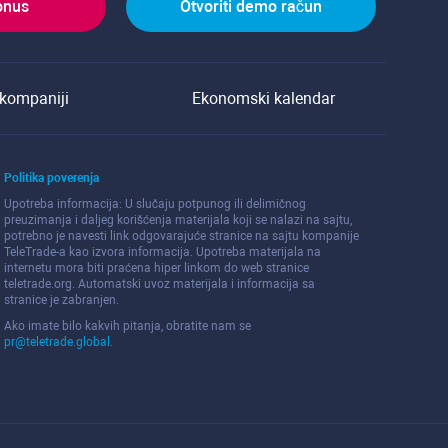
onus
Otvoriti demo račun
kompaniji
Ekonomski kalendar
Politika poverenja
Upotreba informacija: U slučaju potpunog ili delimičnog
preuzimanja i daljeg korišćenja materijala koji se nalazi na sajtu,
potrebno je navesti link odgovarajuće stranice na sajtu kompanije
TeleTrade-a kao izvora informacija. Upotreba materijala na
internetu mora biti praćena hiper linkom do web stranice
teletrade.org. Automatski uvoz materijala i informacija sa
stranice je zabranjen.
Ako imate bilo kakvih pitanja, obratite nam se
pr@teletrade.global
.