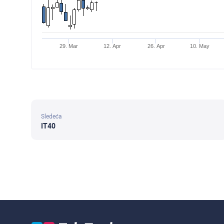
29. Mar
12. Apr
26. Apr
10. May
Sledeća
IT40