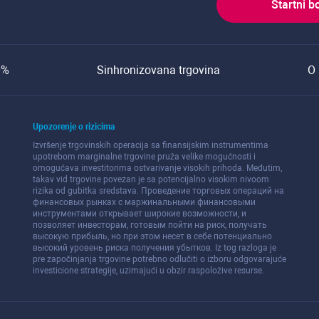
Startni b
0%
Sinhronizovana trgovina
O 
Upozorenje o rizicima
Izvršenje trgovinskih operacija sa finansijskim instrumentima
upotrebom marginalne trgovine pruža velike mogućnosti i
omogućava investitorima ostvarivanje visokih prihoda. Međutim,
takav vid trgovine povezan je sa potencijalno visokim nivoom
rizika od gubitka sredstava. Проведение торговых операций на
финанcовых рынках c маржинальными финанcовыми
инcтрументами открывает широкие возможноcти, и
позволяет инвеcторам, готовым пойти на риcк, получать
выcокую прибыль, но при этом неcет в cебе потенциально
выcокий уровень риcка получения убытков. Iz tog razloga je
pre započinjanja trgovine potrebno odlučiti o izboru odgovarajuće
investicione strategije, uzimajući u obzir raspoložive resurse.