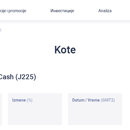
cije i promocije
Инвестиције
Analiza
5
Kote
 Cash (J225)
Izmene
(%)
Datum / Vreme
(GMT2)