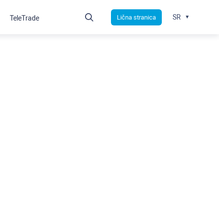
SR
Lična stranica
TeleTrade