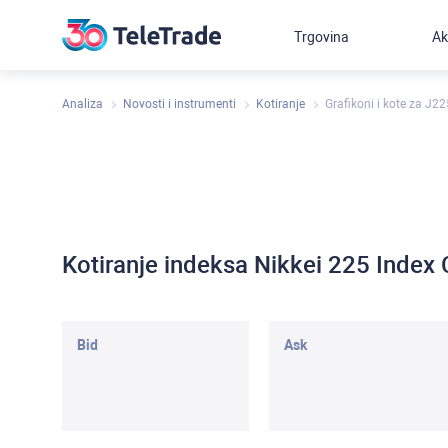
Trgovina
Ak
Analiza
Novosti i instrumenti
Kotiranje
Grafikoni i kote za J22
Kotiranje indeksa Nikkei 225 Index
Bid
Ask