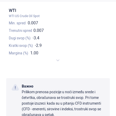
WTI
WTI US Crude Oil Spot
0.007
0.007
-3.4
-2.9
1.00
Важно
Prilikom prenosa pozicije u noći između srede i
četvrtka, obračunava se trostruki svop. Pri tome
postoje izuzeci: kada su u pitanju CFD instrumenti
(CFD - enerenti, sirovine i indeksi, trostruki svop se
obračunava u petak.