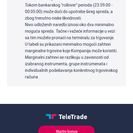
Tokom bankarskog "rollover" perioda (23:59:00 -
00:05:00) može doći do upotrebe šireg spreda, a
zbog trenutno niske likvidnosti.
Nivo odloženih naredbi iznosi oko dva minimalno
moguća spreda. Tačne i važeće informacije u vezi
sa tim možete pronaći na terminalu za trgovanje.
U tabeli su prikazani minimalno mogući zahtevi
marginalne trgovine koje Kompanija može koristiti.
Marginalni zahtevi se razlikuju u zavisnosti od
izabranog instrumenta, grupe instrumenata i
individualnih podešavanja konkretnog trgovinskog
računa.
Startni bonus