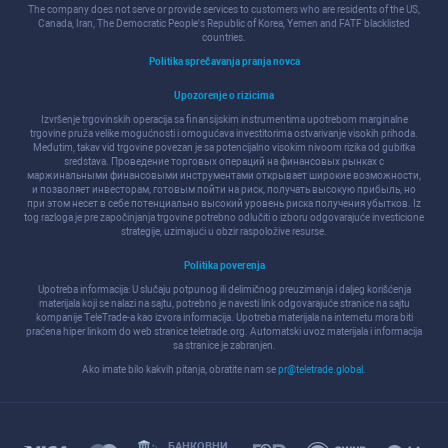
The company does not serve or provide services to customers who are residents of the US,
Canada, Iran, The Democratic People's Republic of Korea, Yemen and FATF blacklisted
countries.
Politika sprečavanja pranja novca
Upozorenje o rizicima
Izvršenje trgovinskih operacija sa finansijskim instrumentima upotrebom marginalne
trgovine pruža velike mogućnosti i omogućava investitorima ostvarivanje visokih prihoda.
Međutim, takav vid trgovine povezan je sa potencijalno visokim nivoom rizika od gubitka
sredstava. Проведение торговых операций на финанcовых рынках c
маржинальными финанcовыми инcтрументами открывает широкие возможноcти,
и позволяет инвеcторам, готовым пойти на риcк, получать выcокую прибыль, но
при этом неcет в cебе потенциально выcокий уровень риcка получения убытков. Iz
tog razloga je pre započinjanja trgovine potrebno odlučiti o izboru odgovarajuće investicione
strategije, uzimajući u obzir raspoložive resurse.
Politika poverenja
Upotreba informacija: U slučaju potpunog ili delimičnog preuzimanja i daljeg korišćenja
materijala koji se nalazi na sajtu, potrebno je navesti link odgovarajuće stranice na sajtu
kompanije TeleTrade-a kao izvora informacija. Upotreba materijala na internetu mora biti
praćena hiper linkom do web stranice teletrade.org. Automatski uvoz materijala i informacija
sa stranice je zabranjen.
Ako imate bilo kakvih pitanja, obratite nam se
pr@teletrade.global
.
БАНКОВНИ