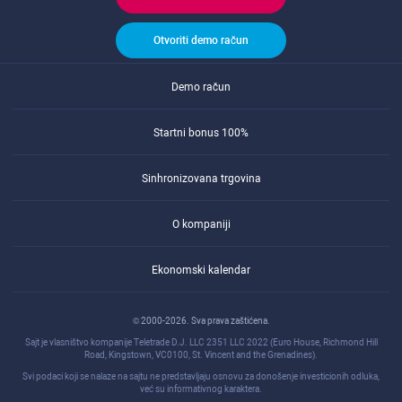
Otvoriti demo račun
Demo račun
Startni bonus 100%
Sinhronizovana trgovina
O kompaniji
Ekonomski kalendar
© 2000-2026. Sva prava zaštićena.
Sajt je vlasništvo kompanije Teletrade D.J. LLC 2351 LLC 2022 (Euro House, Richmond Hill
Road, Kingstown, VC0100, St. Vincent and the Grenadines).
Svi podaci koji se nalaze na sajtu ne predstavljaju osnovu za donošenje investicionih odluka,
već su informativnog karaktera.